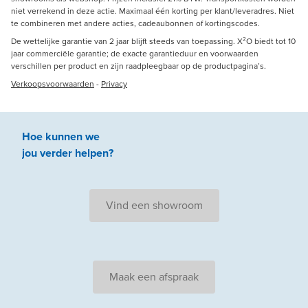
niet verrekend in deze actie. Maximaal één korting per klant/leveradres. Niet
te combineren met andere acties, cadeaubonnen of kortingscodes.
De wettelijke garantie van 2 jaar blijft steeds van toepassing. X²O biedt tot 10
jaar commerciële garantie; de exacte garantieduur en voorwaarden
verschillen per product en zijn raadpleegbaar op de productpagina’s.
Verkoopsvoorwaarden
-
Privacy
Hoe kunnen we
jou
verder
helpen
?
Vind een showroom
Maak een afspraak