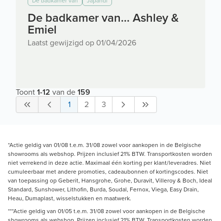
De badkamer van
Japandi
De badkamer van... Ashley &
Emiel
Laatst gewijzigd op 01/04/2026
Toont
1
-
12
van de
159
1
2
3
*Actie geldig van 01/08 t.e.m. 31/08 zowel voor aankopen in de Belgische
showrooms als webshop. Prijzen inclusief 21% BTW. Transportkosten worden
niet verrekend in deze actie. Maximaal één korting per klant/leveradres. Niet
cumuleerbaar met andere promoties, cadeaubonnen of kortingscodes. Niet
van toepassing op Geberit, Hansgrohe, Grohe, Duravit, Villeroy & Boch, Ideal
Standard, Sunshower, Lithofin, Burda, Soudal, Fernox, Viega, Easy Drain,
Heau, Dumaplast, wisselstukken en maatwerk.
***Actie geldig van 01/05 t.e.m. 31/08 zowel voor aankopen in de Belgische
showrooms als webshop. Prijzen inclusief 21% BTW. Transportkosten worden