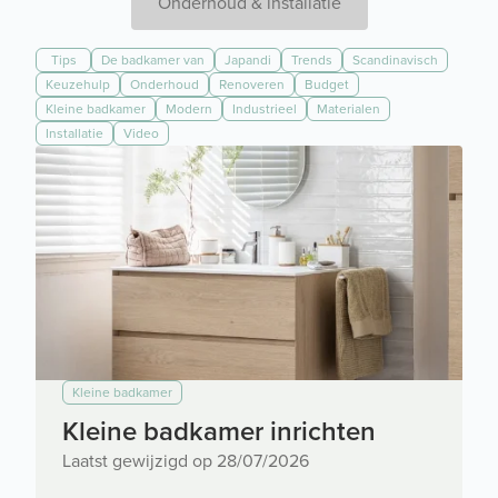
Onderhoud & installatie
Tips
De badkamer van
Japandi
Trends
Scandinavisch
Keuzehulp
Onderhoud
Renoveren
Budget
Kleine badkamer
Modern
Industrieel
Materialen
Installatie
Video
Kleine badkamer
Kleine badkamer inrichten
Laatst gewijzigd op 28/07/2026