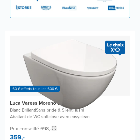
60 € offerts tous les 600 €
Luca Varess Moreno WC suspendu
Blanc Brillant
|
Sans bride & SilentFlush
|
Abattant de WC softclose avec easyclean
Prix conseillé 698,-
359,-