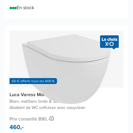
En stock
60 € offerts tous les 600 €
Luca Varess Moreno WC suspendu
Blanc mat
|
Sans bride & SilentFlush
|
Abattant de WC softclose avec easyclean
Prix conseillé 890,-
460,-