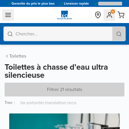
Garantie du prix le plus bas
Livraison rapide
general.navigation.toggle_menu.label
Toilettes
Toilettes à chasse d’eau ultra
silencieuse
Filtrer 21 résultats
Trier
: