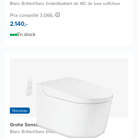
Blanc Brillant
|
Sans bride
|
Abattant de WC de luxe softclose
Prix conseillé 3.066,-
2.140,-
En stock
Nouveau
Grohe Sensia WC Japonais
Blanc Brillant
|
Sans bride
|
Abattant de WC softclose