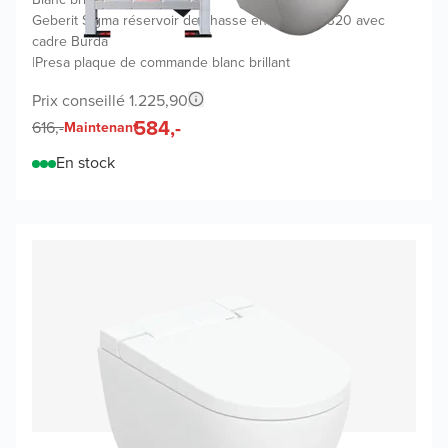
Geberit Sigma réservoir de chasse encastré UP320 avec
cadre Burda
|
Presa plaque de commande blanc brillant
Prix conseillé 1.225,90
584,-
616,-
Maintenant
En stock