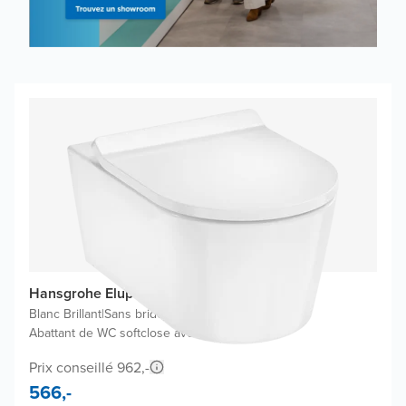
Hansgrohe Elupura S WC suspendu
Blanc Brillant
|
Sans bride
|
Abattant de WC softclose avec easyclean
Prix conseillé 962,-
566,-