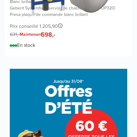
Blanc brillant
|
Geberit Systemfix réservoir de chasse encastré UP320
|
Presa plaque de commande blanc brillant
Prix conseillé 1.205,90
598,-
631,-
Maintenant
En stock