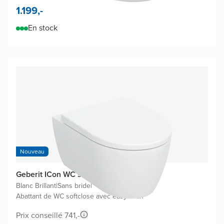
1.199,-
En stock
Nouveau
Geberit ICon WC suspendu
Blanc Brillant
|
Sans bride
|
Abattant de WC softclose avec easyclean
Prix conseillé 741,-