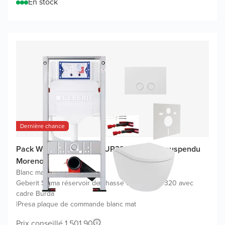
En stock
Dernière chance
Pack WC promo Geberit UP320 avec WC suspendu
Moreno
Blanc mat
|
Geberit Sigma réservoir de chasse encastré UP320 avec
cadre Burda
|
Presa plaque de commande blanc mat
Prix conseillé 1.501,90