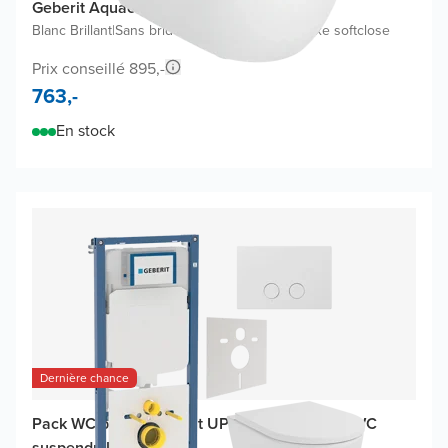
Geberit Aquaclean Alba WC Japonais
Blanc Brillant
|
Sans bride
|
Abattant de WC de luxe softclose
Prix conseillé 895,-
763,-
En stock
Dernière chance
Pack WC promo Geberit UP720 (2025) avec WC
suspendu Moreno