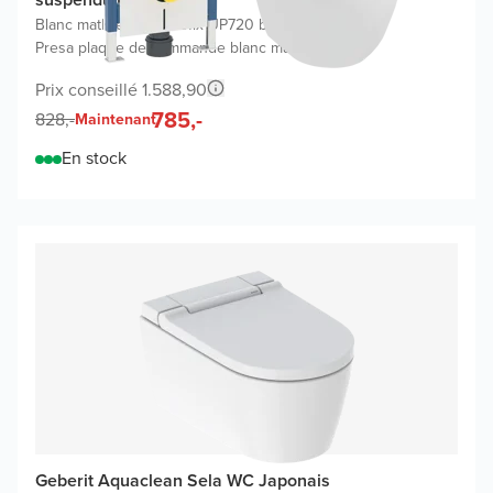
Blanc mat
|
Geberit Duofix UP720 bâti-support
|
Presa plaque de commande blanc mat
Prix conseillé 1.588,90
785,-
828,-
Maintenant
En stock
Geberit Aquaclean Sela WC Japonais