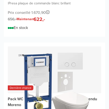
|
Presa plaque de commande blanc brillant
Prix conseillé 1.670,90
622,-
656,-
Maintenant
En stock
Dernière chance
Pack WC promo Geberit UP320 avec WC suspendu
Moreno