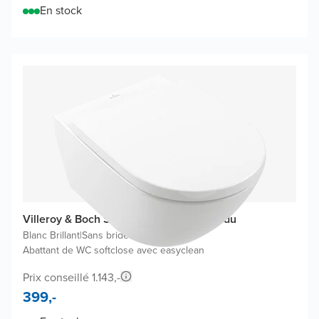
En stock
Villeroy & Boch Subway 3.0 WC suspendu
Blanc Brillant
|
Sans bride
|
Abattant de WC softclose avec easyclean
Prix conseillé 1.143,-
399,-