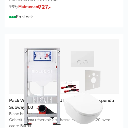
727,-
767,-
Maintenant
En stock
Pack WC promo Geberit UP320 avec WC suspendu
Subway 3.0
Blanc brillant
|
Geberit Sigma réservoir de chasse encastré UP320 avec
cadre Burda