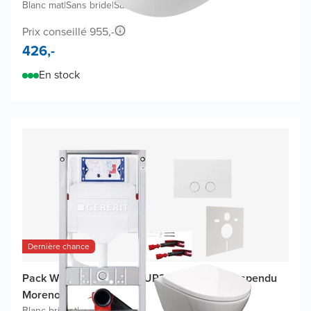
Blanc mat
|
Sans bride
|
Sans abattant
Prix conseillé 955,-
426,-
En stock
Dernière chance
Pack WC promo Geberit UP320 avec WC suspendu
Moreno
Blanc brillant
|