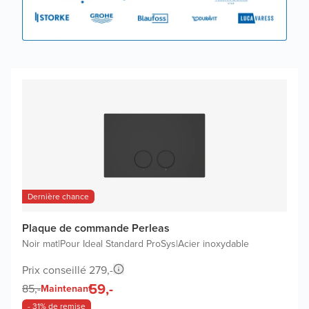
Dernière chance
Plaque de commande Perleas
Noir mat
|
Pour Ideal Standard ProSys
|
Acier inoxydable
Prix conseillé 279,-
59,-
85,-
Maintenant
- 31% de remise