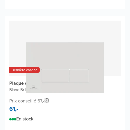
Dernière chance
Plaque de commande Oleas M2
Blanc Brillant
|
Pour Ideal Standard ProSys
|
Plastique
Prix conseillé 67,-
61,-
En stock