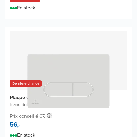
En stock
Dernière chance
Plaque de commande Oleas M1
Blanc Brillant
|
Pour Ideal Standard ProSys
|
Plastique
Prix conseillé 67,-
56,-
En stock