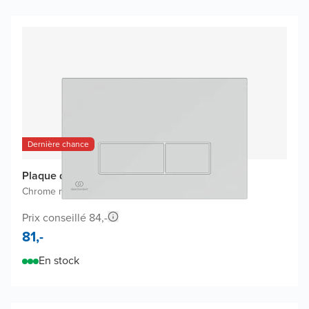
Dernière chance
Plaque de commande Oleas M2
Chrome mat
|
Pour Ideal Standard ProSys
|
Plastique
Prix conseillé 84,-
81,-
En stock