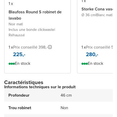
1 x
1 x
Storke Cona vasqu
Blaufoss Round S robinet de
Ø 36 cm
|
Blanc mat
|
So
lavabo
Noir mat
|
Inclus une bonde clickwaste
|
Réhaussé
1 x
Prix conseillé 398,-
1 x
Prix conseillé 510
225,-
280,-
En stock
En stock
Caractéristiques
Informations techniques sur le produit
Profondeur
46 cm
Trou robinet
Non