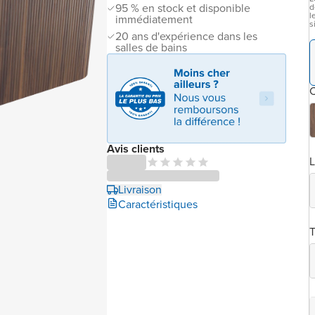
95 % en stock et disponible
d
l
immédiatement
s
20 ans d'expérience dans les
salles de bains
C
Avis clients
L
Livraison
Caractéristiques
T