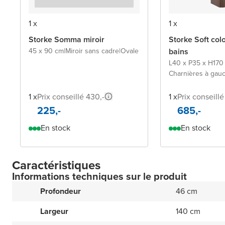
1 x
1 x
Storke Somma miroir
Storke Soft col
45 x 90 cm
|
Miroir sans cadre
|
Ovale
bains
L40 x P35 x H170
Charnières à gauc
1 x
Prix conseillé 430,-
1 x
Prix conseillé 
225,-
685,-
En stock
En stock
Caractéristiques
Informations techniques sur le produit
Profondeur
46 cm
Largeur
140 cm