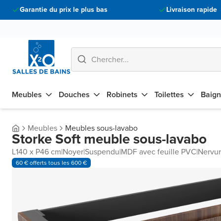
Garantie du prix le plus bas
Livraison rapide
Meubles
Douches
Robinets
Toilettes
Baign
Meubles
Meubles sous-lavabo
Storke Soft meuble sous-lavabo
L140 x P46 cm
|
Noyer
|
Suspendu
|
MDF avec feuille PVC
|
Nervur
60 € offerts tous les 600 €