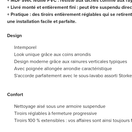
+ MDF avec feuille PVC : résiste aux taches comme aux ra
+ Livré monté et entièrement fini : peut être suspendu dir
+ Pratique : des tiroirs entièrement réglables qui se retiren
une installation facile et parfaite.
Design
Intemporel
Look unique grâce aux coins arrondis
Design moderne grâce aux rainures verticales typiques
Avec poignée allongée arrondie caractéristique
S'accorde parfaitement avec le sous-lavabo assorti Storke
Confort
Nettoyage aisé sous une armoire suspendue
Tiroirs réglables à fermeture progressive
Tiroirs 100 % extensibles : vos affaires sont ainsi toujours