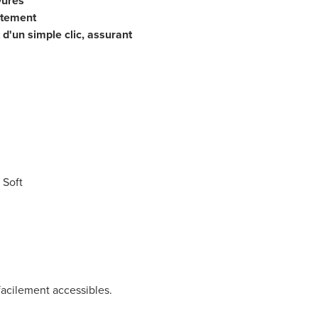
yures
ectement
t d'un simple clic, assurant
 Soft
 facilement accessibles.