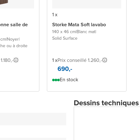
1 x
onne salle de
Storke Mata Soft lavabo
140 x 46 cm
|
Blanc mat
|
Solid Surface
 cm
|
Noyer
|
he ou à droite
1.180,-
1 x
Prix conseillé 1.260,-
690,-
En stock
Dessins techniques