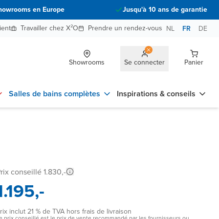
howrooms en Europe
Jusqu'à 10 ans de garantie
ient
Travailler chez X²O
Prendre un rendez-vous
NL
FR
DE
Showrooms
Se connecter
Panier
Salles de bains complètes
Inspirations & conseils
rix conseillé 1.830,-
1.195,-
rix inclut 21 % de TVA hors frais de livraison
e prix conseillé est le prix de vente recommandé par les fournisseurs ou