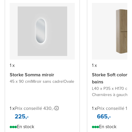
1 x
1 x
Storke Somma miroir
Storke Soft colonn
45 x 90 cm
|
Miroir sans cadre
|
Ovale
bains
L40 x P35 x H170 cm
|
Charnières à gauche o
1 x
Prix conseillé 430,-
1 x
Prix conseillé 1.1
225,-
665,-
En stock
En stock