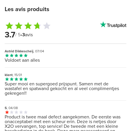
Les avis produits
3.7
/ 5
•
3
avis
Astrid Dikkescheij
, 07/04
Voldoet aan alles
klant
, 15/01
Super mooi en supergoed prijspunt. Samen met de
wastafel en spatwand gekocht en al veel complimentjes
gekregen!!
S
, 04/08
Product is twee maal defect aangekomen. De eerste was
onacceptabel met een scheur erin. Deze is netjes door
X2O vervangen, top service! De tweede met een kleine
beschadiging in de hoek. Deze maar geaccepteerd en