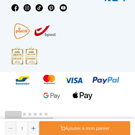
© 2026 - X²O Salles de bains – Numéro de TVA : BE0627.861.895 -
Ajouter à mon panier
Conditions générales droit de rétractation
-
Politique en matière de vie privée