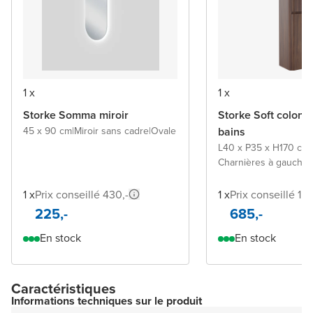
1 x
1 x
Storke Somma miroir
Storke Soft colonn
45 x 90 cm
|
Miroir sans cadre
|
Ovale
bains
L40 x P35 x H170 cm
|
Charnières à gauche o
1 x
Prix conseillé 430,-
1 x
Prix conseillé 1.1
225,-
685,-
En stock
En stock
Caractéristiques
Informations techniques sur le produit