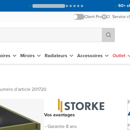
60+ s
Client Pro
Service cl
oires
Miroirs
Radiateurs
Accessoires
Outlet
uméro d’article 201720
P
Vos avantages
P
Garantie 8 ans
L