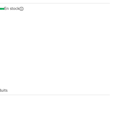
En stock
duits