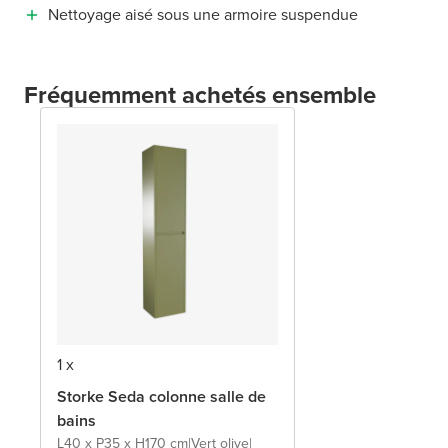
Nettoyage aisé sous une armoire suspendue
Fréquemment achetés ensemble
1 x
Storke Seda colonne salle de
bains
L40 x P35 x H170 cm
|
Vert olive
|