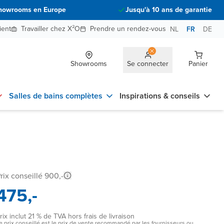
howrooms en Europe
Jusqu'à 10 ans de garantie
ient
Travailler chez X²O
Prendre un rendez-vous
NL
FR
DE
Showrooms
Se connecter
Panier
Salles de bains complètes
Inspirations & conseils
rix conseillé 900,-
475,-
rix inclut 21 % de TVA hors frais de livraison
e prix conseillé est le prix de vente recommandé par les fournisseurs ou