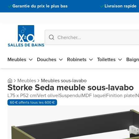
Garantie du prix le plus bas
Livraison rapide
Meubles
Douches
Robinets
Toilettes
Baign
Meubles
Meubles sous-lavabo
Storke Seda meuble sous-lavabo
L75 x P52 cm
|
Vert olive
|
Suspendu
|
MDF laqué
|
Finition plate
|
N
60 € offerts tous les 600 €