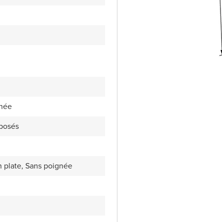
gnée
rposés
 plate, Sans poignée