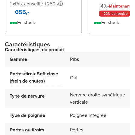
1 x
Prix conseillé 1.250,-
11
149,-
Maintenant
655,-
- 20% de remise
En stock
En stock
Caractéristiques
Caractéristiques du produit
Gamme
Ribs
Portes/tiroir Soft close
Oui
(frein de chutes)
Nervure droite symétrique
Type de nervure
verticale
Type de poignée
Poignée intégrée
Portes ou tiroirs
Portes