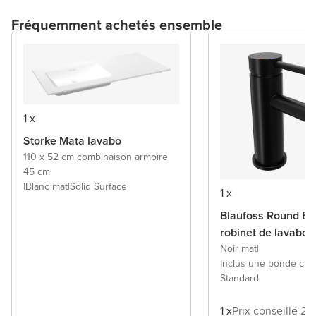
Fréquemment achetés ensemble
1 x
Storke Mata lavabo
110 x 52 cm combinaison armoire
45 cm
|
Blanc mat
|
Solid Surface
1 x
Blaufoss Round Ec
robinet de lavabo
Noir mat
|
Inclus une bonde cli
Standard
1 x
Prix conseillé 29