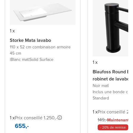
1 x
Storke Mata lavabo
110 x 52 cm combinaison armoire
45 cm
|
Blanc mat
|
Solid Surface
1 x
Blaufoss Round Ec
robinet de lavabo
Noir mat
|
Inclus une bonde cli
Standard
1 x
Prix conseillé 29
1 x
Prix conseillé 1.250,-
11
149,-
Maintenant
655,-
- 20% de remise