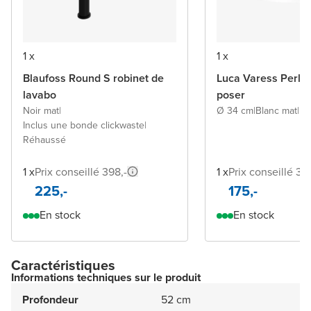
1 x
1 x
Blaufoss Round S robinet de
Luca Varess Perla
lavabo
poser
Noir mat
|
Ø 34 cm
|
Blanc mat
|
Po
Inclus une bonde clickwaste
|
Réhaussé
1 x
Prix conseillé 398,-
1 x
Prix conseillé 33
225,-
175,-
En stock
En stock
Caractéristiques
Informations techniques sur le produit
Profondeur
52 cm