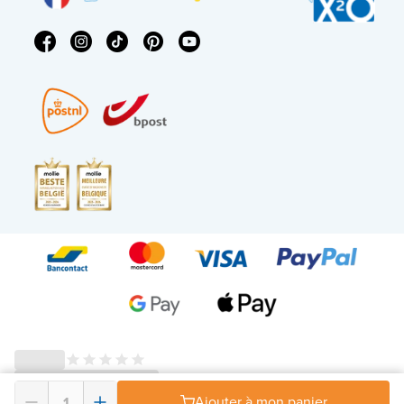
© 2026 - X²O Salles de bains – Numéro de TVA : BE0627.861.895 -
Ajouter à mon panier