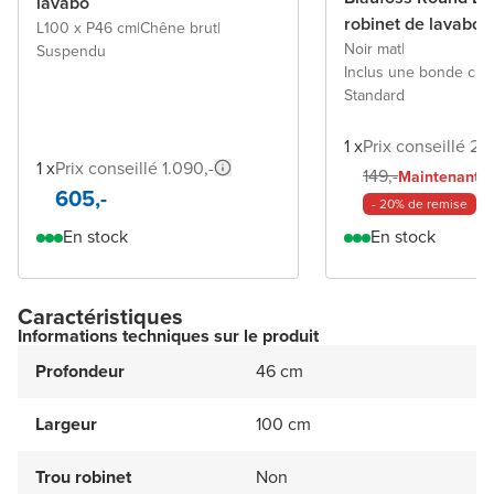
lavabo
robinet de lavabo
L100 x P46 cm
|
Chêne brut
|
Noir mat
|
Suspendu
Inclus une bonde cli
Standard
1 x
Prix conseillé 29
1 x
Prix conseillé 1.090,-
11
149,-
Maintenant
605,-
- 20% de remise
En stock
En stock
Caractéristiques
Informations techniques sur le produit
Profondeur
46 cm
Largeur
100 cm
Trou robinet
Non