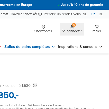
howrooms en Europe
Jusqu'à 10 ans de garantie
ient
Travailler chez X²O
Prendre un rendez-vous
NL
FR
DE
Showrooms
Se connecter
Panier
Salles de bains complètes
Inspirations & conseils
rix conseillé 1.580,-
850,-
rix inclut 21 % de TVA hors frais de livraison
e prix conseillé est le prix de vente recommandé par les fournisseurs ou