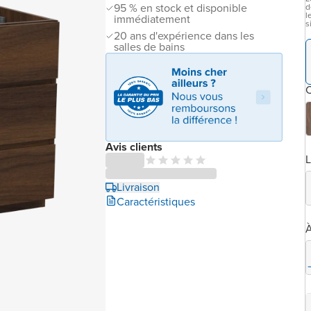
95 % en stock et disponible
d
l
immédiatement
s
20 ans d'expérience dans les
salles de bains
C
Avis clients
L
Livraison
Caractéristiques
À