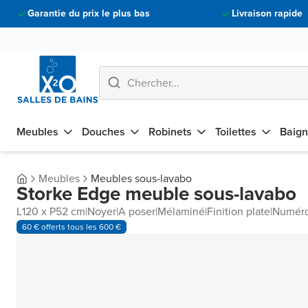
Garantie du prix le plus bas
Livraison rapide
Meubles
Douches
Robinets
Toilettes
Baign
Meubles
Meubles sous-lavabo
Storke Edge meuble sous-lavabo
L120 x P52 cm
|
Noyer
|
A poser
|
Mélaminé
|
Finition plate
|
Numéro
60 € offerts tous les 600 €