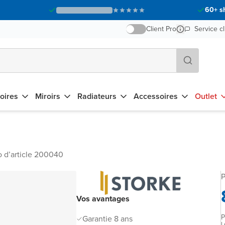
60+ s
Client Pro
Service cl
oires
Miroirs
Radiateurs
Accessoires
Outlet
 d’article 200040
P
Vos avantages
P
Garantie 8 ans
L