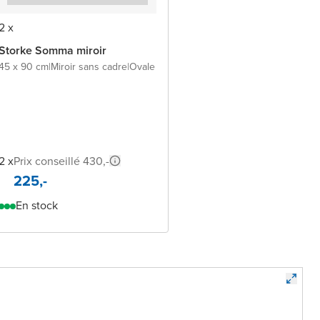
2 x
Storke Somma miroir
45 x 90 cm
|
Miroir sans cadre
|
Ovale
2 x
Prix conseillé 430,-
225,-
En stock