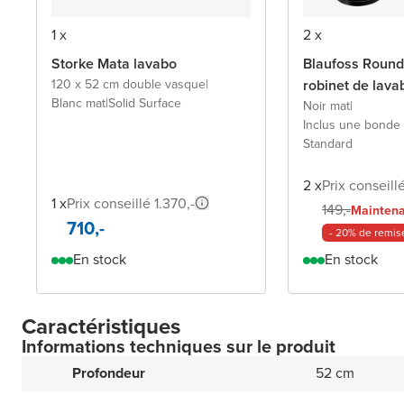
1 x
2 x
Storke Mata lavabo
Blaufoss Round
120 x 52 cm double vasque
|
robinet de lava
Blanc mat
|
Solid Surface
Noir mat
|
Inclus une bonde 
Standard
2 x
Prix conseill
1 x
Prix conseillé 1.370,-
149,-
Mainten
710,-
- 20% de remis
En stock
En stock
Caractéristiques
Informations techniques sur le produit
Profondeur
52 cm