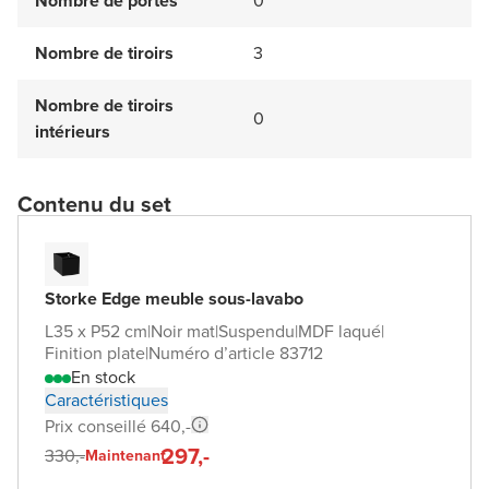
Nombre de portes
0
Nombre de tiroirs
3
Nombre de tiroirs
0
intérieurs
Contenu du set
Storke Edge meuble sous-lavabo
L35 x P52 cm
|
Noir mat
|
Suspendu
|
MDF laqué
|
Finition plate
|
Numéro d’article 83712
En stock
Caractéristiques
Prix conseillé 640,-
297,-
330,-
Maintenant