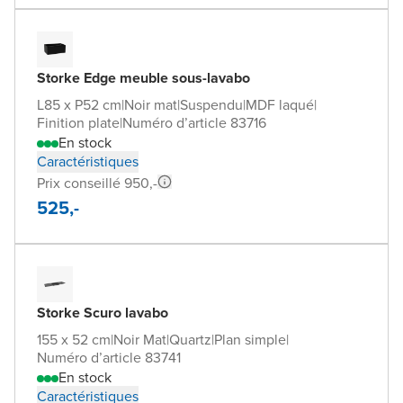
Storke Edge meuble sous-lavabo
L85 x P52 cm
|
Noir mat
|
Suspendu
|
MDF laqué
|
Finition plate
|
Numéro d’article 83716
En stock
Caractéristiques
Prix conseillé 950,-
525,-
Storke Scuro lavabo
155 x 52 cm
|
Noir Mat
|
Quartz
|
Plan simple
|
Numéro d’article 83741
En stock
Caractéristiques