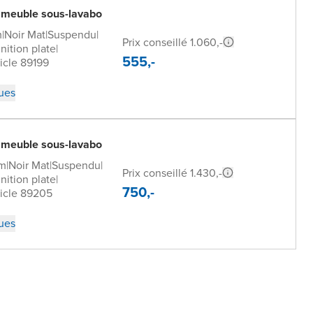
 meuble sous-lavabo
m
|
Noir Mat
|
Suspendu
|
Prix conseillé 1.060,-
inition plate
|
555,-
icle 89199
ques
 meuble sous-lavabo
cm
|
Noir Mat
|
Suspendu
|
Prix conseillé 1.430,-
inition plate
|
750,-
icle 89205
ques