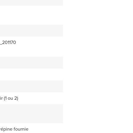
_201170
r (1 ou 2)
répine fournie