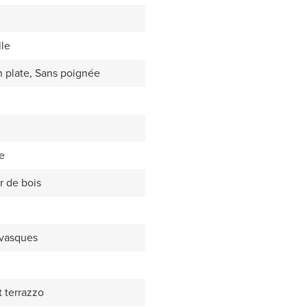
lle
 plate, Sans poignée
e
r de bois
 vasques
t terrazzo