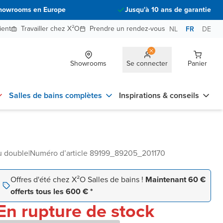
howrooms en Europe
Jusqu'à 10 ans de garantie
ient
Travailler chez X²O
Prendre un rendez-vous
NL
FR
DE
Showrooms
Se connecter
Panier
Salles de bains complètes
Inspirations & conseils
u double
|
Numéro d’article 89199_89205_201170
Offres d'été chez X²O Salles de bains !
Maintenant 60 €
offerts tous les 600 € *
En rupture de stock