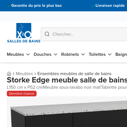
Garantie du prix le plus bas
Livraison rapide
Meubles
Douches
Robinets
Toilettes
Baign
Meubles
Ensembles meubles de salle de bains
Storke Edge meuble salle de bains
L150 cm x P52 cm
|
Meuble sous-lavabo noir mat
|
Tablette pou
Dernière chance