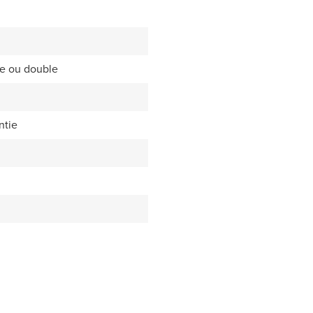
le ou double
ntie