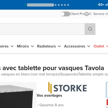
60+ s
Client Pro
Service cl
oires
Miroirs
Radiateurs
Accessoires
Outlet
 avec tablette pour vasques Tavola
r vasques en blanc/noir mat terrazzo
|
Suspendu
|
Tablette simple o
Vos avantages
Garantie 8 ans