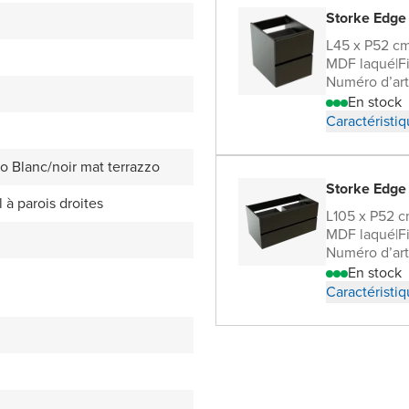
Storke Edge
L45 x P52 c
MDF laqué
|
F
Numéro d’art
En stock
Caractéristi
o Blanc/noir mat terrazzo
Storke Edge
l à parois droites
L105 x P52 
MDF laqué
|
F
Numéro d’art
En stock
Caractéristi