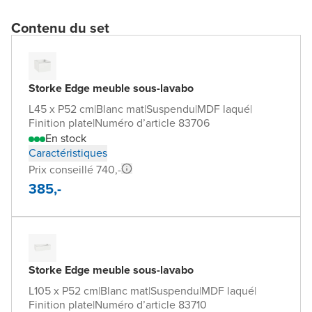
Contenu du set
Storke Edge meuble sous-lavabo
L45 x P52 cm
|
Blanc mat
|
Suspendu
|
MDF laqué
|
Finition plate
|
Numéro d’article 83706
En stock
Caractéristiques
Prix conseillé 740,-
385,-
Storke Edge meuble sous-lavabo
L105 x P52 cm
|
Blanc mat
|
Suspendu
|
MDF laqué
|
Finition plate
|
Numéro d’article 83710