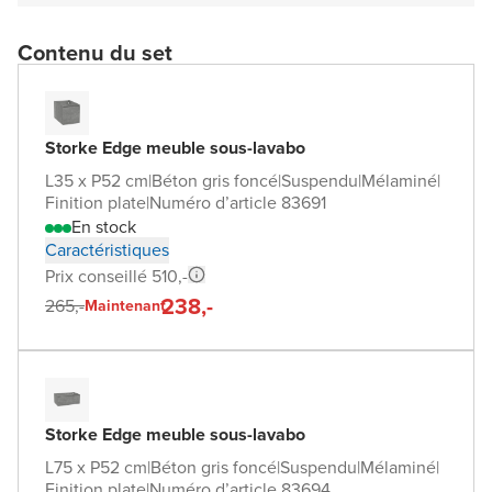
Contenu du set
Storke Edge meuble sous-lavabo
L35 x P52 cm
|
Béton gris foncé
|
Suspendu
|
Mélaminé
|
Finition plate
|
Numéro d’article 83691
En stock
Caractéristiques
Prix conseillé 510,-
238,-
265,-
Maintenant
Storke Edge meuble sous-lavabo
L75 x P52 cm
|
Béton gris foncé
|
Suspendu
|
Mélaminé
|
Finition plate
|
Numéro d’article 83694