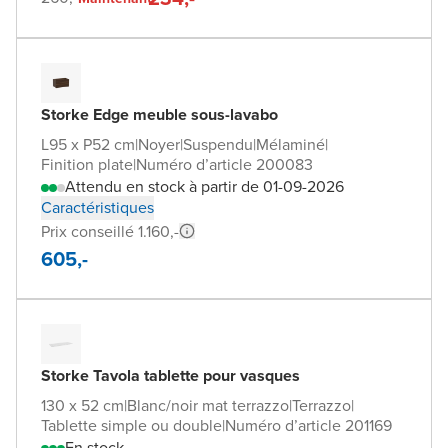
Storke Edge meuble sous-lavabo
L95 x P52 cm
|
Noyer
|
Suspendu
|
Mélaminé
|
Finition plate
|
Numéro d’article 200083
Attendu en stock à partir de 01-09-2026
Caractéristiques
Prix conseillé 1.160,-
605,-
Storke Tavola tablette pour vasques
130 x 52 cm
|
Blanc/noir mat terrazzo
|
Terrazzo
|
Tablette simple ou double
|
Numéro d’article 201169
En stock