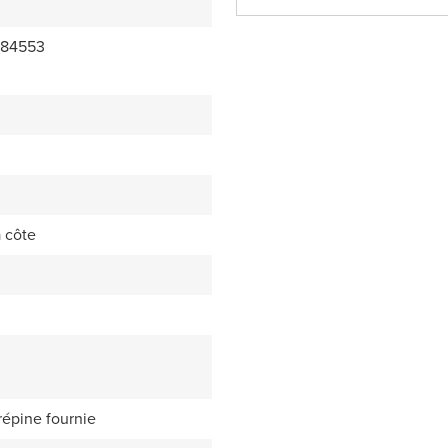
_84553
à côte
répine fournie