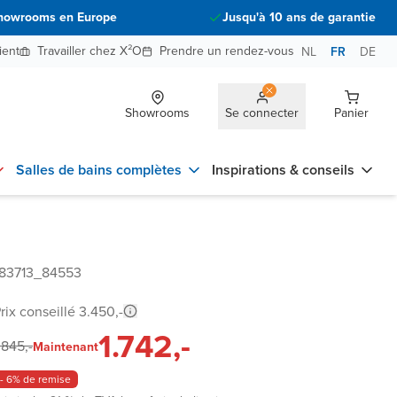
howrooms en Europe
Jusqu'à 10 ans de garantie
ient
Travailler chez X²O
Prendre un rendez-vous
NL
FR
DE
Showrooms
Se connecter
Panier
Salles de bains complètes
Inspirations & conseils
_83713_84553
rix conseillé 3.450,-
1.742,-
.845,-
Maintenant
- 6% de remise