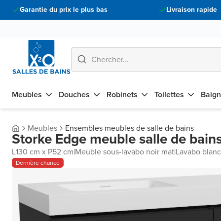
Garantie du prix le plus bas
Livraison rapide
Meubles
Douches
Robinets
Toilettes
Baign
Meubles
Ensembles meubles de salle de bains
Storke Edge meuble salle de bain
L130 cm x P52 cm
|
Meuble sous-lavabo noir mat
|
Lavabo blanc
Dernière chance