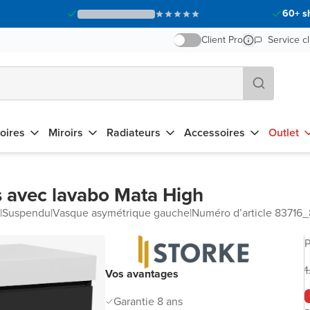
60+ s
Client Pro
Service cl
oires
Miroirs
Radiateurs
Accessoires
Outlet
s avec lavabo Mata High
|
Suspendu
|
Vasque asymétrique gauche
|
Numéro d’article 83716
P
1
Vos avantages
Garantie 8 ans