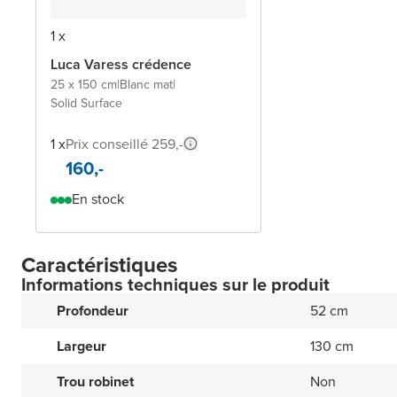
1 x
Luca Varess crédence
25 x 150 cm
|
Blanc mat
|
Solid Surface
1 x
Prix conseillé 259,-
160,-
En stock
Caractéristiques
Informations techniques sur le produit
Profondeur
52 cm
Largeur
130 cm
Trou robinet
Non