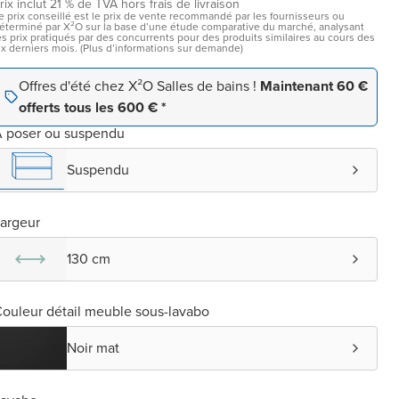
rix inclut 21 % de TVA hors frais de livraison
e prix conseillé est le prix de vente recommandé par les fournisseurs ou
éterminé par X²O sur la base d’une étude comparative du marché, analysant
es prix pratiqués par des concurrents pour des produits similaires au cours des
ix derniers mois. (Plus d’informations sur demande)
Offres d'été chez X²O Salles de bains !
Maintenant 60 €
offerts tous les 600 € *
 poser ou suspendu
Suspendu
argeur
130 cm
ouleur détail meuble sous-lavabo
Noir mat