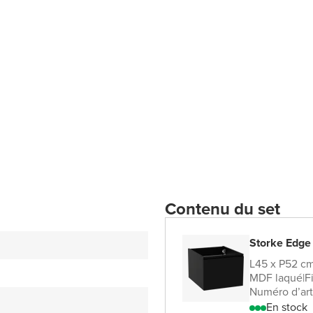
Contenu du set
Storke Edge
L45 x P52 c
MDF laqué
|
F
Numéro d’art
En stock