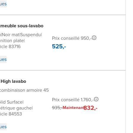
ques
 meuble sous-lavabo
m
|
Noir mat
|
Suspendu
|
Prix conseillé 950,-
inition plate
|
525,-
icle 83716
ques
 High lavabo
combinaison armoire 45
Prix conseillé 1.760,-
lid Surface
|
832,-
935,-
étrique gauche
|
Maintenant
icle 84553
ques