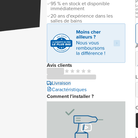
P
95 % en stock et disponible
L
immédiatement
d
l
20 ans d'expérience dans les
s
salles de bains
À
Avis clients
L
Livraison
Caractéristiques
Comment l'installer ?
C