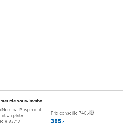
 meuble sous-lavabo
m
|
Noir mat
|
Suspendu
|
Prix conseillé 740,-
inition plate
|
385,-
icle 83713