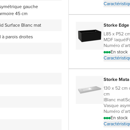
Caractéristi
asymétrique gauche
armoire 45 cm
id Surface Blanc mat
Storke Edge
L85 x P52 c
l à parois droites
MDF laqué
|
F
Numéro d’art
En stock
Caractéristi
Storke Mata
130 x 52 cm 
cm
|
Blanc mat
|
So
Vasque asym
Numéro d’art
En stock
Caractéristi