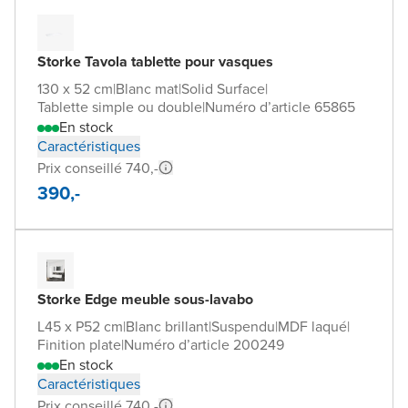
Storke Tavola tablette pour vasques
130 x 52 cm
|
Blanc mat
|
Solid Surface
|
Tablette simple ou double
|
Numéro d’article 65865
En stock
Caractéristiques
Prix conseillé 740,-
390,-
Storke Edge meuble sous-lavabo
L45 x P52 cm
|
Blanc brillant
|
Suspendu
|
MDF laqué
|
Finition plate
|
Numéro d’article 200249
En stock
Caractéristiques
Prix conseillé 740,-