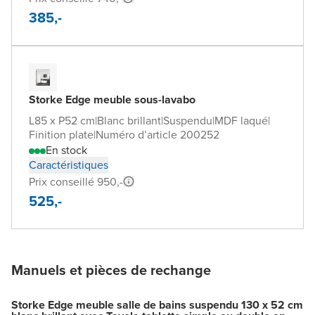
385,-
Storke Edge meuble sous-lavabo
L85 x P52 cm
|
Blanc brillant
|
Suspendu
|
MDF laqué
|
Finition plate
|
Numéro d’article 200252
En stock
Caractéristiques
Prix conseillé 950,-
525,-
Manuels et pièces de rechange
Storke Edge meuble salle de bains suspendu 130 x 52 cm