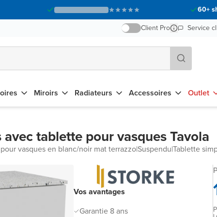
60+ s
Client Pro
Service cl
oires
Miroirs
Radiateurs
Accessoires
Outlet
 avec tablette pour vasques Tavola
 pour vasques en blanc/noir mat terrazzo
|
Suspendu
|
Tablette sim
P
Vos avantages
P
Garantie 8 ans
L