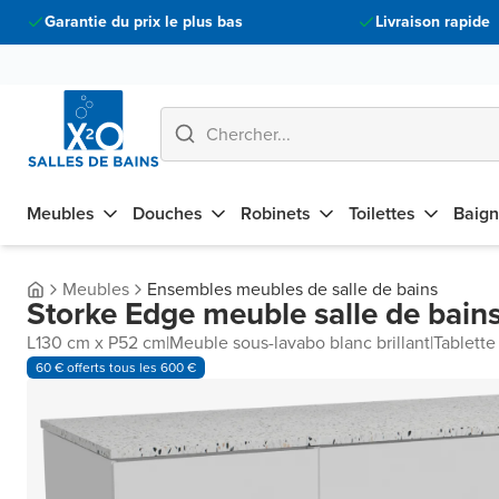
Garantie du prix le plus bas
Livraison rapide
Meubles
Douches
Robinets
Toilettes
Baign
Meubles
Ensembles meubles de salle de bains
Storke Edge meuble salle de bains
L130 cm x P52 cm
|
Meuble sous-lavabo blanc brillant
|
Tablette
60 € offerts tous les 600 €