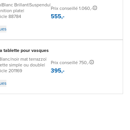
m
|
Blanc Brillant
|
Suspendu
|
Prix conseillé 1.060,-
inition plate
|
555,-
icle 88784
ques
a tablette pour vasques
Blanc/noir mat terrazzo
|
Prix conseillé 750,-
ette simple ou double
|
395,-
icle 201169
ques