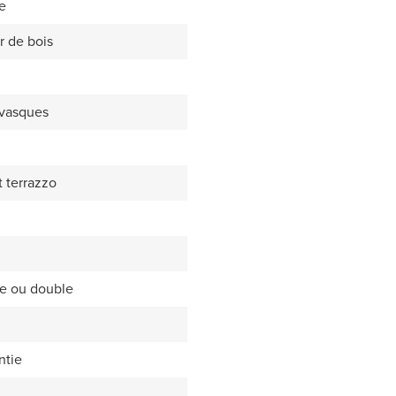
e
r de bois
 vasques
t terrazzo
le ou double
ntie