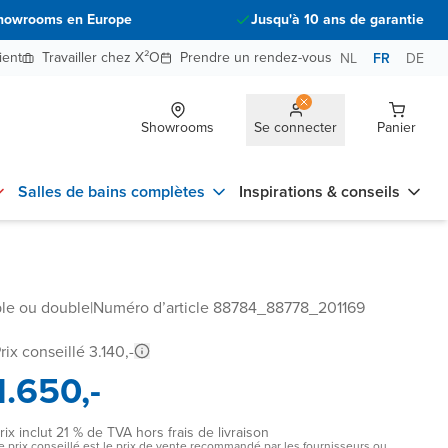
howrooms en Europe
Jusqu'à 10 ans de garantie
ient
Travailler chez X²O
Prendre un rendez-vous
NL
FR
DE
Showrooms
Se connecter
Panier
Salles de bains complètes
Inspirations & conseils
ple ou double
|
Numéro d’article 88784_88778_201169
rix conseillé 3.140,-
1.650,-
rix inclut 21 % de TVA hors frais de livraison
e prix conseillé est le prix de vente recommandé par les fournisseurs ou