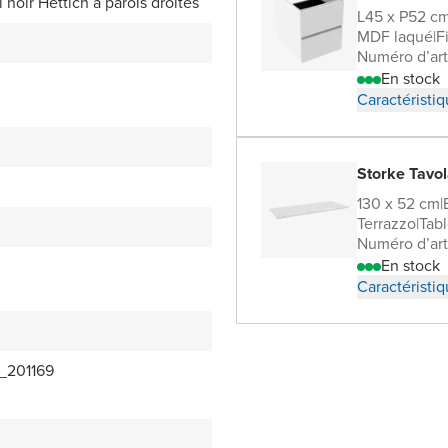
l noir Hettich à parois droites
L45 x P52 c
MDF laqué
|
F
Numéro d’art
En stock
Caractéristi
Storke Tavol
130 x 52 cm
|
Terrazzo
|
Tabl
Numéro d’art
En stock
Caractéristi
_201169