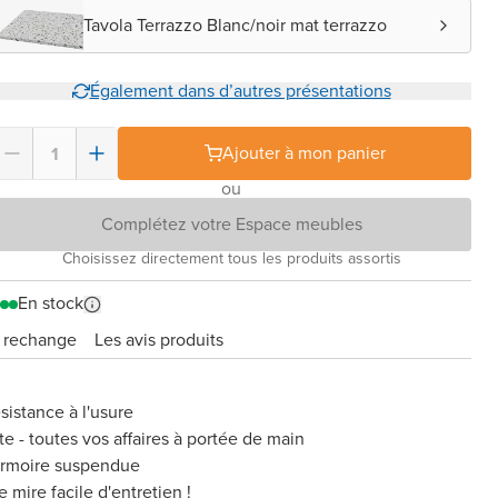
Tavola Terrazzo Blanc/noir mat terrazzo
Également dans d’autres présentations
Ajouter à mon panier
ou
Complétez votre Espace meubles
Choisissez directement tous les produits assortis
En stock
e rechange
Les avis produits
sistance à l'usure
te - toutes vos affaires à portée de main
armoire suspendue
 mire facile d'entretien !