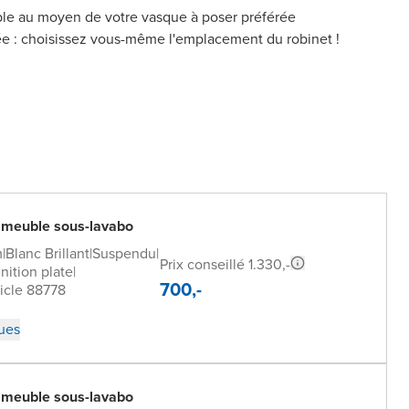
ble au moyen de votre vasque à poser préférée
ée : choisissez vous-même l'emplacement du robinet !
 meuble sous-lavabo
m
|
Blanc Brillant
|
Suspendu
|
Prix conseillé 1.330,-
inition plate
|
700,-
icle 88778
ques
 meuble sous-lavabo