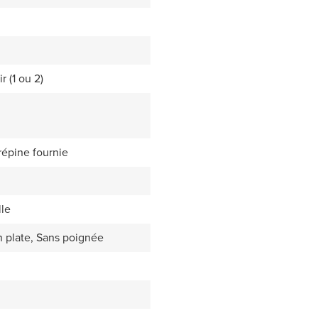
r (1 ou 2)
répine fournie
lle
 plate, Sans poignée