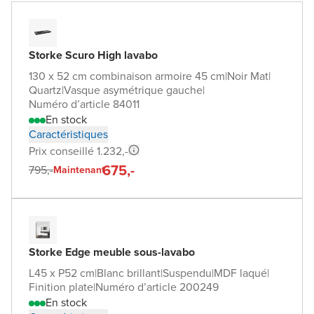
Storke Scuro High lavabo
130 x 52 cm combinaison armoire 45 cm
|
Noir Mat
|
Quartz
|
Vasque asymétrique gauche
|
Numéro d’article 84011
En stock
Caractéristiques
Prix conseillé 1.232,-
675,-
795,-
Maintenant
Storke Edge meuble sous-lavabo
L45 x P52 cm
|
Blanc brillant
|
Suspendu
|
MDF laqué
|
Finition plate
|
Numéro d’article 200249
En stock