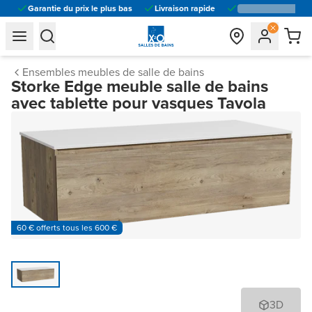
Garantie du prix le plus bas
Livraison rapide
general.navigation.toggle_menu.label
general.navigation.toggle_menu.label
Ensembles meubles de salle de bains
Storke Edge meuble salle de bains
avec tablette pour vasques Tavola
60 € offerts tous les 600 €
3D