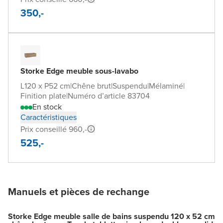
350,-
Storke Edge meuble sous-lavabo
L120 x P52 cm
|
Chêne brut
|
Suspendu
|
Mélaminé
|
Finition plate
|
Numéro d’article 83704
En stock
Caractéristiques
Prix conseillé 960,-
525,-
Manuels et pièces de rechange
Storke Edge meuble salle de bains suspendu 120 x 52 cm