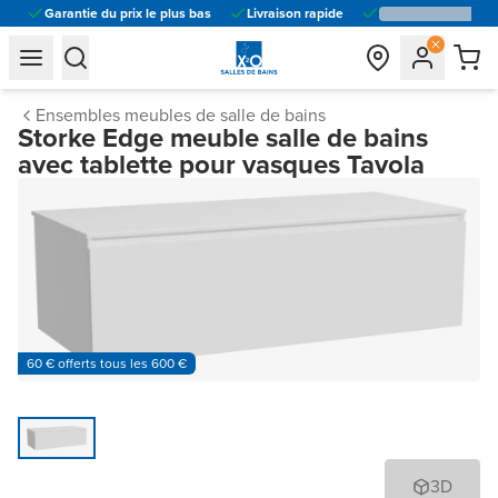
Garantie du prix le plus bas
Livraison rapide
general.navigation.toggle_menu.label
general.navigation.toggle_menu.label
Ensembles meubles de salle de bains
Storke Edge meuble salle de bains
avec tablette pour vasques Tavola
60 € offerts tous les 600 €
3D