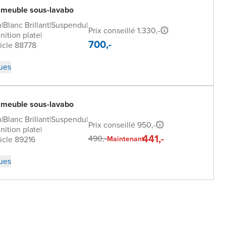
 meuble sous-lavabo
m
|
Blanc Brillant
|
Suspendu
|
Prix conseillé 1.330,-
inition plate
|
700,-
icle 88778
ques
 meuble sous-lavabo
m
|
Blanc Brillant
|
Suspendu
|
Prix conseillé 950,-
inition plate
|
441,-
490,-
icle 89216
Maintenant
ques