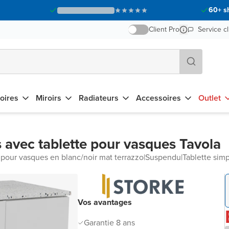
60+ s
Client Pro
Service cl
oires
Miroirs
Radiateurs
Accessoires
Outlet
 avec tablette pour vasques Tavola
 pour vasques en blanc/noir mat terrazzo
|
Suspendu
|
Tablette sim
Vos avantages
Garantie 8 ans