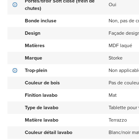
Portes/tiroir Soft close (frein de
Oui
chutes)
Bonde incluse
Non, pas de c
Design
Façade design
Matières
MDF laqué
Marque
Storke
Trop-plein
Non applicabl
Couleur de bois
Pas de couleu
Finition lavabo
Mat
Type de lavabo
Tablette pour
Matière lavabo
Terrazzo
Couleur détail lavabo
Blanc/noir ma