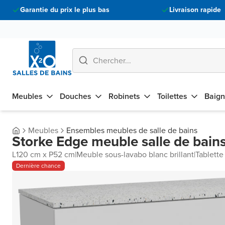
Garantie du prix le plus bas
Livraison rapide
Meubles
Douches
Robinets
Toilettes
Baign
Meubles
Ensembles meubles de salle de bains
Storke Edge meuble salle de bains
L120 cm x P52 cm
|
Meuble sous-lavabo blanc brillant
|
Tablette
Dernière chance