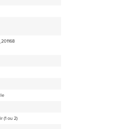
_201168
lle
r (1 ou 2)