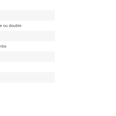
le ou double
ntie