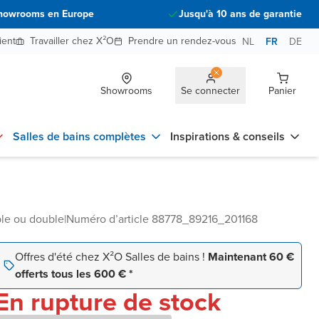
howrooms en Europe
Jusqu'à 10 ans de garantie
ient
Travailler chez X²O
Prendre un rendez-vous
NL
FR
DE
Showrooms
Se connecter
Panier
Salles de bains complètes
Inspirations & conseils
ple ou double
|
Numéro d’article 88778_89216_201168
Offres d'été chez X²O Salles de bains !
Maintenant 60 €
offerts tous les 600 € *
En rupture de stock