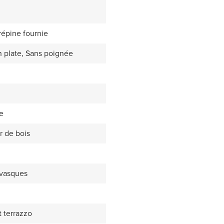
répine fournie
 plate, Sans poignée
e
r de bois
 vasques
t terrazzo