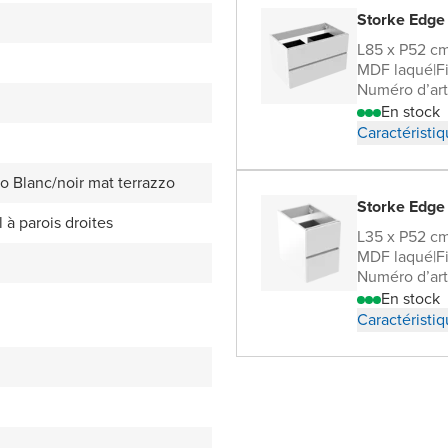
Storke Edge
L85 x P52 c
MDF laqué
|
F
Numéro d’art
En stock
Caractéristi
o Blanc/noir mat terrazzo
Storke Edge
l à parois droites
L35 x P52 c
MDF laqué
|
F
Numéro d’art
En stock
Caractéristi