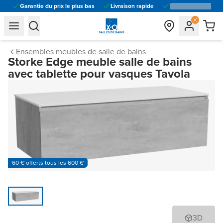
Garantie du prix le plus bas
Livraison rapide
general.navigation.toggle_menu.label
general.navigation.toggle_menu.label
Ensembles meubles de salle de bains
Storke Edge meuble salle de bains
avec tablette pour vasques Tavola
60 € offerts tous les 600 €
3D