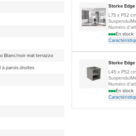
Storke Edge
L75 x P52 c
Suspendu
|
Mé
Numéro d’art
En stock
Caractéristi
o Blanc/noir mat terrazzo
Storke Edge
l à parois droites
L45 x P52 c
Suspendu
|
Mé
Numéro d’art
En stock
Caractéristi