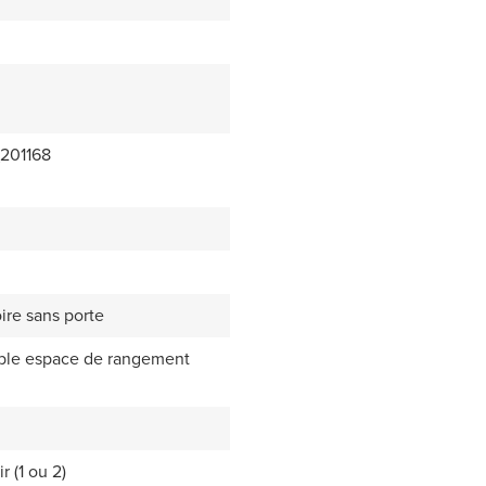
201168
oire sans porte
ouble espace de rangement
r (1 ou 2)