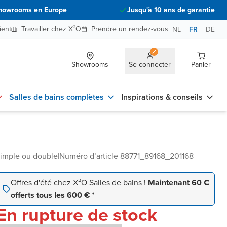
howrooms en Europe
Jusqu'à 10 ans de garantie
ient
Travailler chez X²O
Prendre un rendez-vous
NL
FR
DE
Showrooms
Se connecter
Panier
Salles de bains complètes
Inspirations & conseils
simple ou double
|
Numéro d’article 88771_89168_201168
Offres d'été chez X²O Salles de bains !
Maintenant 60 €
offerts tous les 600 € *
En rupture de stock