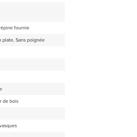
répine fournie
 plate, Sans poignée
e
r de bois
 vasques