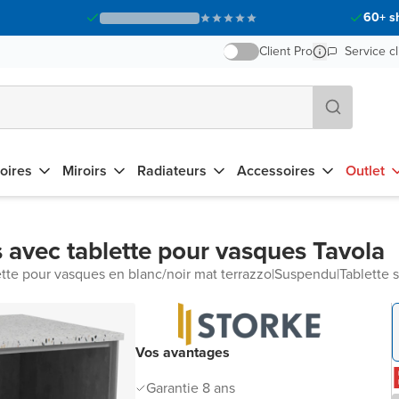
60+ s
Client Pro
Service cl
oires
Miroirs
Radiateurs
Accessoires
Outlet
 avec tablette pour vasques Tavola
ette pour vasques en blanc/noir mat terrazzo
|
Suspendu
|
Tablette 
Vos avantages
Garantie 8 ans