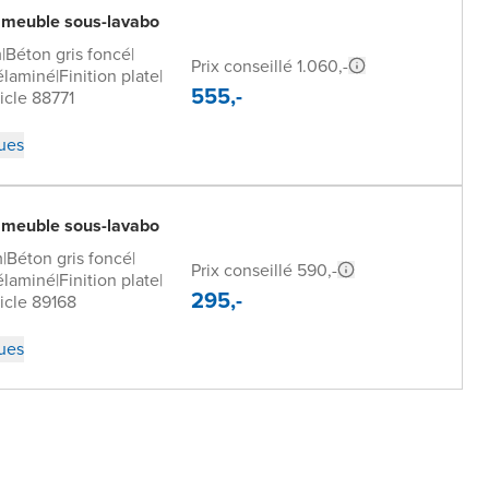
 meuble sous-lavabo
m
|
Béton gris foncé
|
Prix conseillé 1.060,-
laminé
|
Finition plate
|
555,-
icle 88771
ques
 meuble sous-lavabo
m
|
Béton gris foncé
|
Prix conseillé 590,-
laminé
|
Finition plate
|
295,-
icle 89168
ques