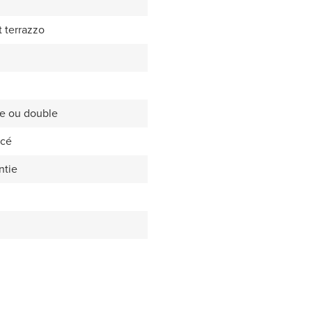
t terrazzo
le ou double
ncé
ntie