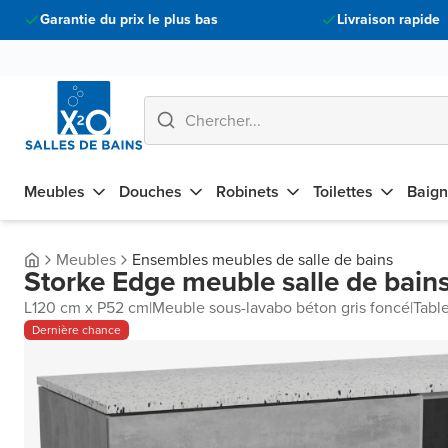
Garantie du prix le plus bas
Livraison rapide
Meubles
Douches
Robinets
Toilettes
Baign
Meubles
Ensembles meubles de salle de bains
Storke Edge meuble salle de bains
L120 cm x P52 cm
|
Meuble sous-lavabo béton gris foncé
|
Tabl
Dernière chance