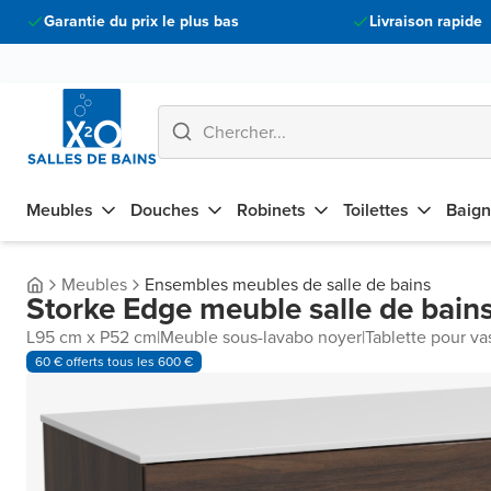
Garantie du prix le plus bas
Livraison rapide
Meubles
Douches
Robinets
Toilettes
Baign
Meubles
Ensembles meubles de salle de bains
Storke Edge meuble salle de bains
L95 cm x P52 cm
|
Meuble sous-lavabo noyer
|
Tablette pour v
60 € offerts tous les 600 €