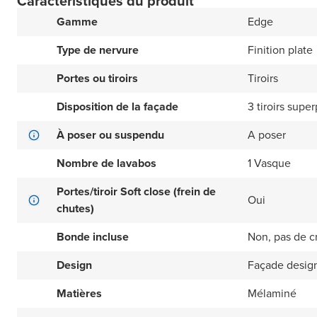
Caractéristiques du produit
Gamme
Edge
Type de nervure
Finition plate
Portes ou tiroirs
Tiroirs
Disposition de la façade
3 tiroirs supe
À poser ou suspendu
A poser
Nombre de lavabos
1 Vasque
Portes/tiroir Soft close (frein de
Oui
chutes)
Bonde incluse
Non, pas de c
Design
Façade design
Matières
Mélaminé