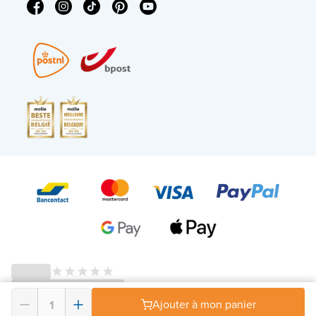
Ajouter à mon panier
© 2026 - X²O Salles de bains – Numéro de TVA : BE0627.861.895 -
Conditions générales droit de rétractation
-
Politique en matière de vie privée