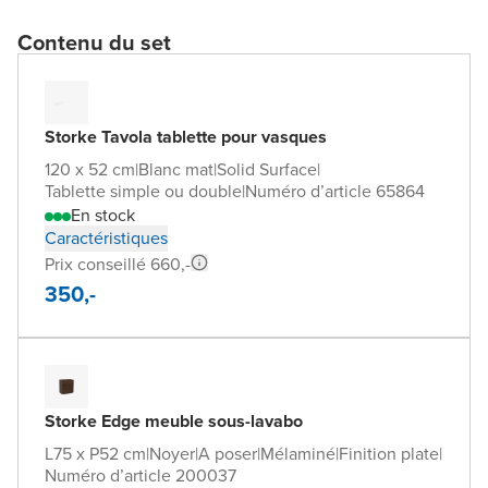
Contenu du set
Storke Tavola tablette pour vasques
120 x 52 cm
|
Blanc mat
|
Solid Surface
|
Tablette simple ou double
|
Numéro d’article 65864
En stock
Caractéristiques
Prix conseillé 660,-
350,-
Storke Edge meuble sous-lavabo
L75 x P52 cm
|
Noyer
|
A poser
|
Mélaminé
|
Finition plate
|
Numéro d’article 200037