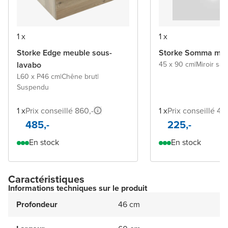
1 x
1 x
Storke Edge meuble sous-
Storke Somma miro
lavabo
45 x 90 cm
|
Miroir san
L60 x P46 cm
|
Chêne brut
|
Suspendu
1 x
Prix conseillé 860,-
1 x
Prix conseillé 43
485,-
225,-
En stock
En stock
Caractéristiques
Informations techniques sur le produit
Profondeur
46 cm