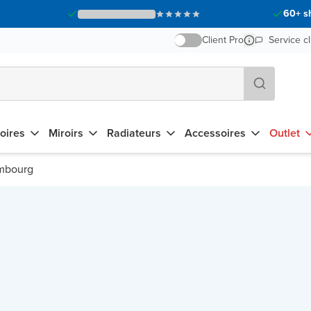
60+ s
Client Pro
Service cl
oires
Miroirs
Radiateurs
Accessoires
Outlet
imbourg