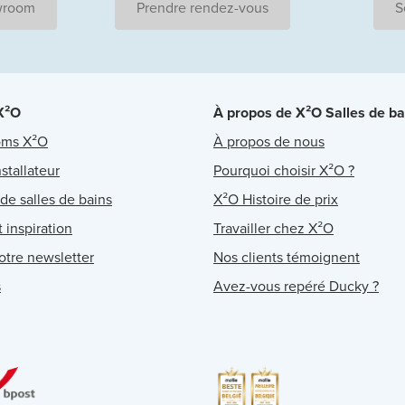
wroom
Prendre rendez-vous
S
 X²O
À propos de X²O Salles de ba
oms X²O
À propos de nous
stallateur
Pourquoi choisir X²O ?
 de salles de bains
X²O Histoire de prix
 inspiration
Travailler chez X²O
notre newsletter
Nos clients témoignent
s
Avez-vous repéré Ducky ?