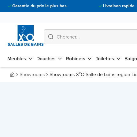
Garantie du prix le plus bas
Livraison rapide
Meubles
Douches
Robinets
Toilettes
Baign
Showrooms
Showrooms X²O Salle de bains region L