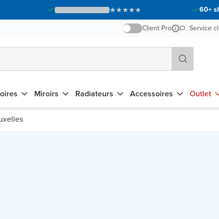
60+ s
Client Pro
Service cl
oires
Miroirs
Radiateurs
Accessoires
Outlet
uxelles