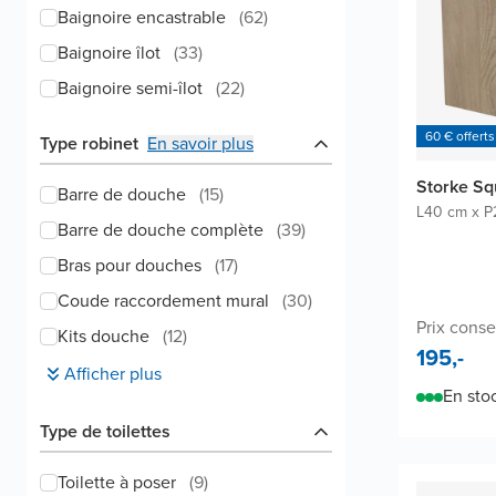
Baignoire encastrable
(
62
)
Baignoire îlot
(
33
)
Baignoire semi-îlot
(
22
)
60 € offerts
Type robinet
En savoir plus
Storke Sq
Barre de douche
(
15
)
L40 cm x P
Barre de douche complète
(
39
)
Bras pour douches
(
17
)
Coude raccordement mural
(
30
)
Prix conse
Kits douche
(
12
)
195,-
Afficher plus
En sto
Type de toilettes
Toilette à poser
(
9
)