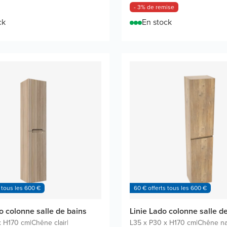
- 3% de remise
ck
En stock
 tous les 600 €
60 € offerts tous les 600 €
o colonne salle de bains
Linie Lado colonne salle d
x H170 cm
|
Chêne clair
|
L35 x P30 x H170 cm
|
Chêne na