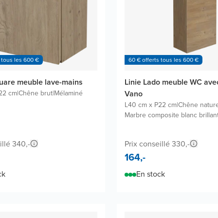
 tous les 600 €
60 € offerts tous les 600 €
uare meuble lave-mains
Linie Lado meuble WC ave
22 cm
|
Chêne brut
|
Mélaminé
Vano
L40 cm x P22 cm
|
Chêne nature
Marbre composite blanc brillan
illé 340,-
Prix conseillé 330,-
164,-
ck
En stock