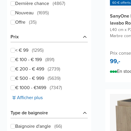
Dernière chance
(
4867
)
60 € offerts
Nouveau
(
1695
)
SanyOne 
Offre
(
35
)
lavabo Ro
L40 cm x P
Marbre comp
Prix
< € 99
(
1295
)
Prix consei
€ 100 - € 199
(
891
)
99,-
€ 200 - € 499
(
2739
)
En sto
€ 500 - € 999
(
5639
)
€ 1000 - €1499
(
7347
)
Afficher plus
Type de baignoire
Baignoire d'angle
(
66
)