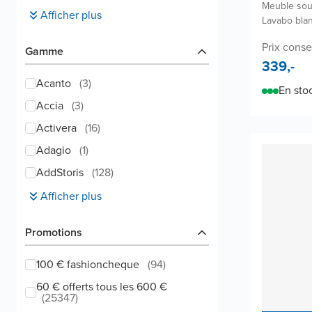
Meuble sou
Afficher plus
Lavabo bla
Prix conse
Gamme
339,-
Acanto
(
3
)
En sto
Accia
(
3
)
Activera
(
16
)
Adagio
(
1
)
AddStoris
(
128
)
Afficher plus
Promotions
100 € fashioncheque
(
94
)
60 € offerts tous les 600 €
(
25347
)