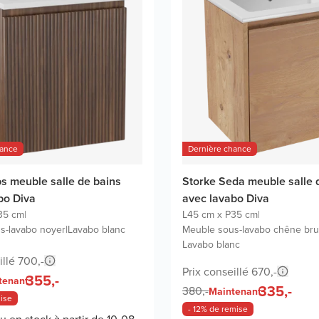
hance
Dernière chance
bs meuble salle de bains
Storke Seda meuble salle 
bo Diva
avec lavabo Diva
35 cm
|
L45 cm x P35 cm
|
s-lavabo noyer
|
Lavabo blanc
Meuble sous-lavabo chêne bru
Lavabo blanc
illé 700,-
Prix conseillé 670,-
355,-
tenant
335,-
380,-
Maintenant
mise
- 12% de remise