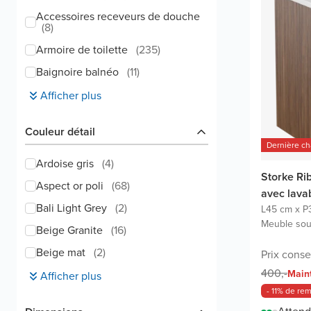
Accessoires receveurs de douche
(
8
)
Armoire de toilette
(
235
)
Baignoire balnéo
(
11
)
Afficher plus
Couleur détail
Dernière c
Ardoise gris
(
4
)
Storke Ri
Aspect or poli
(
68
)
avec lava
Bali Light Grey
(
2
)
L45 cm x P
Meuble sou
Beige Granite
(
16
)
Beige mat
(
2
)
Prix conse
400,-
Main
Afficher plus
- 11% de re