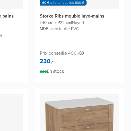
60 € offerts tous les 600 €
e bains
Storke Ribs meuble lave-mains
L40 cm x P22 cm
|
Noyer
|
MDF avec feuille PVC
r
|
Prix conseillé 400,-
230,-
En stock