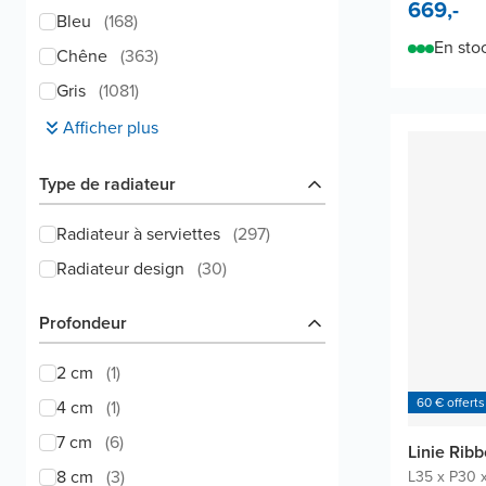
669,-
Bleu
(
168
)
En sto
Chêne
(
363
)
Gris
(
1081
)
Afficher plus
Type de radiateur
Radiateur à serviettes
(
297
)
Radiateur design
(
30
)
Profondeur
2 cm
(
1
)
60 € offerts
4 cm
(
1
)
7 cm
(
6
)
Linie Ribb
8 cm
(
3
)
L35 x P30 