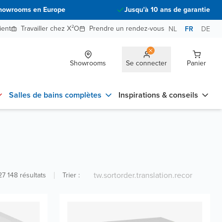
howrooms en Europe
Jusqu'à 10 ans de garantie
ient
Travailler chez X²O
Prendre un rendez-vous
NL
FR
DE
Showrooms
Se connecter
Panier
Salles de bains complètes
Inspirations & conseils
27 148
résultats
Trier
: