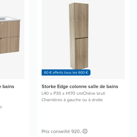
60 € offerts tous les 600 €
e bains
Storke Edge colonne salle de bains
L40 x P30 x H170 cm
|
Chêne brut
|
Charnières à gauche ou à droite
r
|
Prix conseillé 920,-