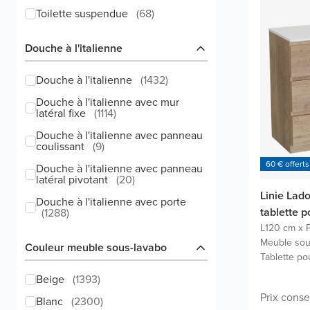
Toilette suspendue
(
68
)
Douche à l'italienne
Douche à l'italienne
(
1432
)
Douche à l'italienne avec mur
latéral fixe
(
1114
)
Douche à l'italienne avec panneau
coulissant
(
9
)
60 € offerts
Douche à l'italienne avec panneau
latéral pivotant
(
20
)
Linie Lad
Douche à l'italienne avec porte
tablette 
(
1288
)
L120 cm x 
Meuble sou
Couleur meuble sous-lavabo
Tablette po
Beige
(
1393
)
Prix consei
Blanc
(
2300
)