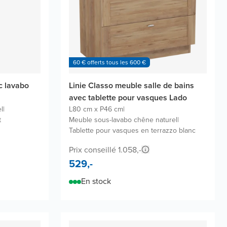
60 € offerts tous les 600 €
c lavabo
Linie Classo meuble salle de bains
avec tablette pour vasques Lado
l
|
L80 cm x P46 cm
|
t
Meuble sous-lavabo chêne naturel
|
Tablette pour vasques en terrazzo blanc
Prix conseillé 1.058,-
529,-
En stock