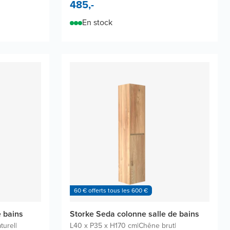
485,-
En stock
60 € offerts tous les 600 €
e bains
Storke Seda colonne salle de bains
turel
|
L40 x P35 x H170 cm
|
Chêne brut
|