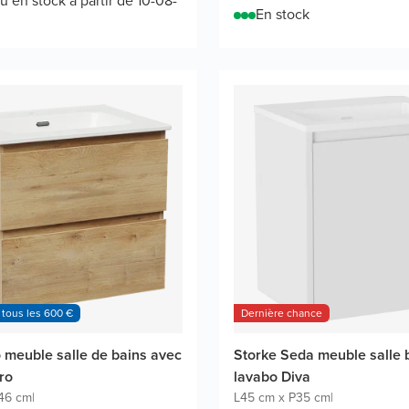
u en stock à partir de 10-08-
En stock
 tous les 600 €
Dernière chance
o meuble salle de bains avec
Storke Seda meuble salle 
ro
lavabo Diva
46 cm
|
L45 cm x P35 cm
|