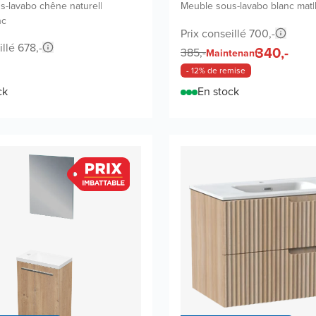
s-lavabo chêne naturel
|
Meuble sous-lavabo blanc mat
|
nc
Prix conseillé 700,-
illé 678,-
340,-
385,-
Maintenant
- 12% de remise
ck
En stock