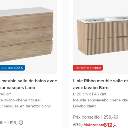
 tous les 600 €
Dernière chance
o meuble salle de bains avec
Linie Ribbo meuble salle d
pour vasques Lado
avec lavabo Baro
P46 cm
|
L120 cm x P46 cm
|
s-lavabo chêne naturel
|
Meuble sous-lavabo chêne clai
ur vasques en terrazzo blanc
Lavabo blanc
Prix conseillé 1.258,-
llé 1.198,-
612,-
634,-
Maintenant