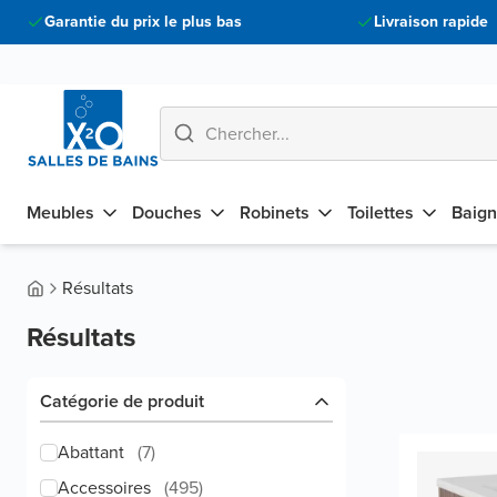
Garantie du prix le plus bas
Livraison rapide
Meubles
Douches
Robinets
Toilettes
Baign
Résultats
Résultats
Catégorie de produit
Abattant
(
7
)
Accessoires
(
495
)