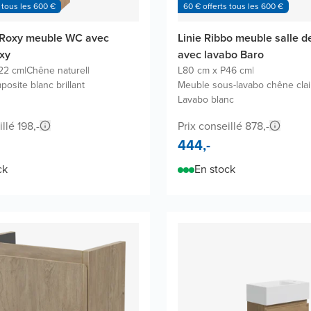
 tous les 600 €
60 € offerts tous les 600 €
Roxy meuble WC avec
Linie Ribbo meuble salle d
xy
avec lavabo Baro
22 cm
|
Chêne naturel
|
L80 cm x P46 cm
|
osite blanc brillant
Meuble sous-lavabo chêne clai
Lavabo blanc
llé 198,-
Prix conseillé 878,-
444,-
ck
En stock