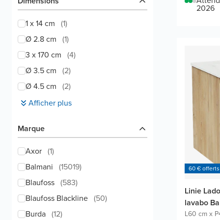
Attend
Dimensions
2026
1 x 14 cm
(
1
)
Ø 2.8 cm
(
1
)
3 x 170 cm
(
4
)
Ø 3.5 cm
(
2
)
Ø 4.5 cm
(
2
)
Afficher plus
Marque
Axor
(
1
)
Balmani
(
15019
)
60 € offerts
Blaufoss
(
583
)
Linie Lad
Blaufoss Blackline
(
50
)
lavabo Ba
Burda
(
12
)
L60 cm x P