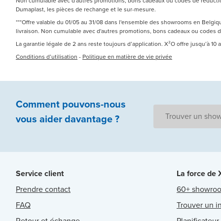
Non cumulable avec d'autres promotions, bons cadeaux ou codes de réduction.
Dumaplast, les pièces de rechange et le sur-mesure.
***Offre valable du 01/05 au 31/08 dans l'ensemble des showrooms en Belgique
livraison. Non cumulable avec d'autres promotions, bons cadeaux ou codes 
La garantie légale de 2 ans reste toujours d’application. X²O offre jusqu’à 10
Conditions d’utilisation
-
Politique en matière de vie privée
Comment pouvons-nous
Trouver un sho
vous aider
davantage ?
Service client
La force de
Prendre contact
60+ showro
FAQ
Trouver un in
Retour et échange
Planificateur