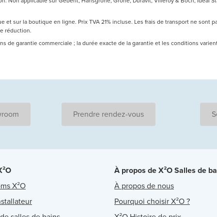
 Non applicable sur Geberit, Hansgrohe, Grohe, Duravit, Villeroy & Boch, Ideal Sta
 et sur la boutique en ligne. Prix TVA 21% incluse. Les frais de transport ne sont 
de réduction.
 ans de garantie commerciale ; la durée exacte de la garantie et les conditions varie
wroom
Prendre rendez-vous
S
 X²O
À propos de X²O Salles de ba
oms X²O
À propos de nous
stallateur
Pourquoi choisir X²O ?
 de salles de bains
X²O Histoire de prix