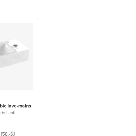
bic lave-mains
 brillant
|
 158,-