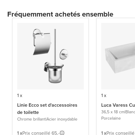
Fréquemment achetés ensemble
1 x
1 x
Linie Ecco set d'accessoires
Luca Varess Cu
de toilette
36,5 x 18 cm
|
Blanc
Porcelaine
Chrome brillant
|
Acier inoxydable
1 x
Prix conseillé 65,-
1 x
Prix conseillé