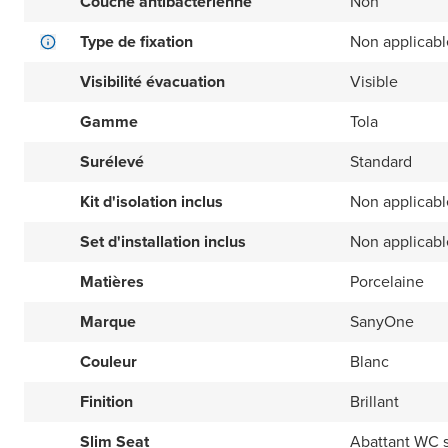
Couche antibactérienne
Non
Type de fixation
Non applicabl
Visibilité évacuation
Visible
Gamme
Tola
Surélevé
Standard
Kit d'isolation inclus
Non applicabl
Set d'installation inclus
Non applicabl
Matières
Porcelaine
Marque
SanyOne
Couleur
Blanc
Finition
Brillant
Slim Seat
Abattant WC 