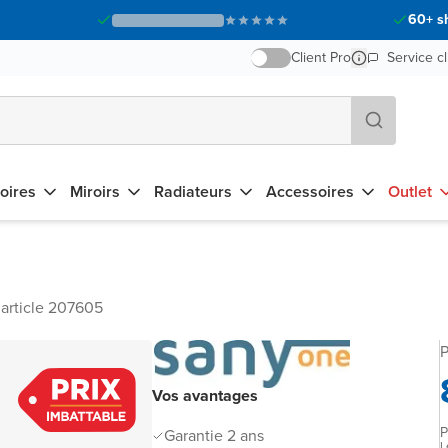
60+ s
Client Pro
Service cl
oires
Miroirs
Radiateurs
Accessoires
Outlet
article 207605
P
Vos avantages
P
Garantie 2 ans
L