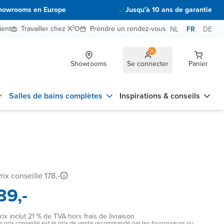
howrooms en Europe
Jusqu'à 10 ans de garantie
ient
Travailler chez X²O
Prendre un rendez-vous
NL
FR
DE
Showrooms
Se connecter
Panier
Salles de bains complètes
Inspirations & conseils
rix conseillé 178,-
89,-
rix inclut 21 % de TVA hors frais de livraison
e prix conseillé est le prix de vente recommandé par les fournisseurs ou