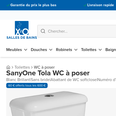
Garantie du prix le plus bas
Livraison rapide
Meubles
Douches
Robinets
Toilettes
Baign
Toilettes
WC à poser
SanyOne Tola WC à poser
Blanc Brillant
|
Sans bride
|
Abattant de WC softclose
|
Numéro d’
60 € offerts tous les 600 €