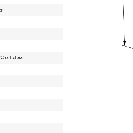
er
C softclose