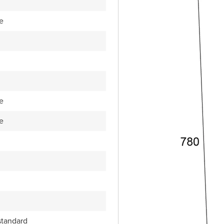
e
e
e
standard