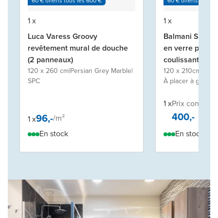
60 € offerts tous les 600 €
60 € offerts tous l
1 x
1 x
Luca Varess Groovy
Balmani Senses
revêtement mural de douche
en verre pour 
(2 panneaux)
coulissante
120 x 260 cm
|
Persian Grey Marble
|
120 x 210cm
|
Verr
SPC
À placer à gauche
1 x
Prix conseillé
400,-
96,-
/
m²
1 x
En stock
En stock