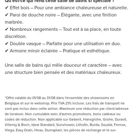
Qu’est-ce qui rend cette salle de bains si spéciale ?
✔ Effet bois – Pour une ambiance chaleureuse et naturelle.
✔ Paroi de douche noire – Élégante, avec une finition
marbrée.
✔ Nombreux rangements – Tout est à sa place, en toute
discrétion.
✔ Double vasque – Parfaite pour une utilisation en duo.
✔ Armoire miroir éclairée – Pratique et esthétique.
Une salle de bains qui mêle douceur et caractère – avec
une structure bien pensée et des matériaux chaleureux.
*Offre valable du 01/08 au 31/08 dans l'ensemble des showrooms en
Belgique et sur le webshop. Prix TVA 21% incluse. Les frais de transport ne
sont pas inclus dans cette action. Maximum une réduction par client/adresse
de livraison. Non cumulable avec d'autres promotions, bons cadeaux ou
codes de réduction. Non applicable sur Geberit, Hansgrohe, Grohe, Duravit,
Villeroy & Boch, Ideal Standard, Sunshower, Lithofin, Burda, Soudal, Fernox,
Viega, Easy Drain, Heau, Dumaplast, les pièces de rechange et le sur-