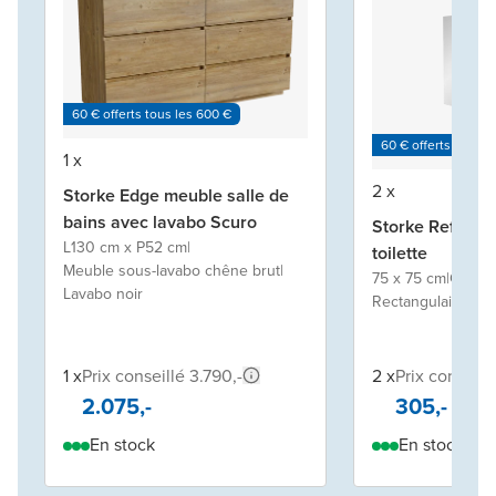
60 € offerts tous les 600 €
60 € offerts tous l
1 x
2 x
Storke Edge meuble salle de
bains avec lavabo Scuro
Storke Reflecta
L130 cm x P52 cm
|
toilette
Meuble sous-lavabo chêne brut
|
75 x 75 cm
|
Chêne 
Lavabo noir
Rectangulaire
1 x
Prix conseillé 3.790,-
2 x
Prix conseill
2.075,-
305,-
En stock
En stock