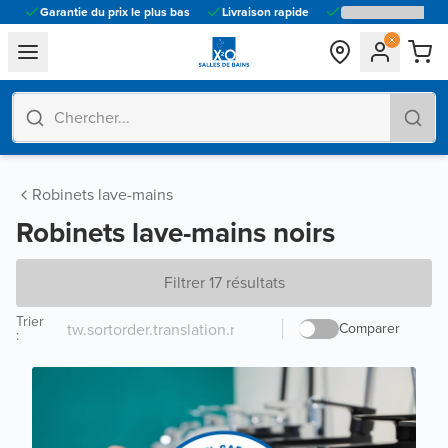
Garantie du prix le plus bas
Livraison rapide
general.navigation.toggle_menu.label
Robinets lave-mains
Robinets lave-mains noirs
Filtrer 17 résultats
Trier
Comparer
: