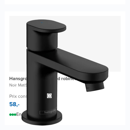
Hansgrohe Vernis Blend robinet de lave-mains
Noir Mat
|
Standard
Prix conseillé 109,-
58,-
En stock