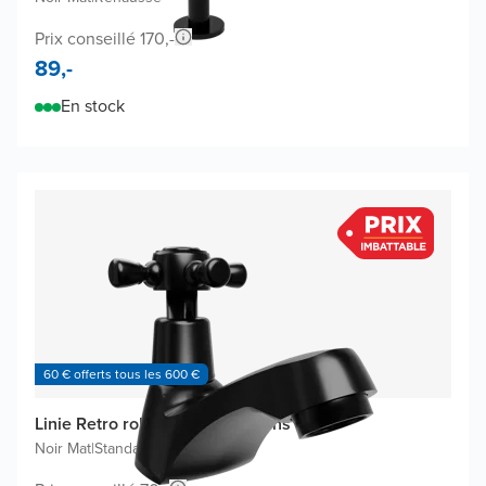
Prix conseillé 170,-
89,-
En stock
60 € offerts tous les 600 €
Linie Retro robinet de lave-mains
Noir Mat
|
Standard