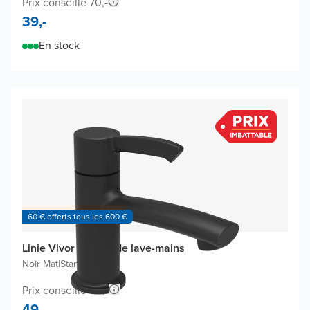
Prix conseillé 70,-
39,-
En stock
60 € offerts tous les 600 €
Linie Vivor robinet de lave-mains
Noir Mat
|
Standard
Prix conseillé 118,-
49,-