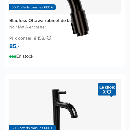
60 € offerts tous les 600 €
Blaufoss Ottawa robinet de lave-mains
Noir Mat
|
À encastrer
Prix conseillé 158,-
85,-
En stock
60 € offerts tous les 600 €