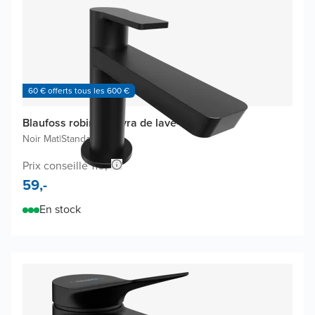
60 € offerts tous les 600 €
Blaufoss robinet Veyra de lave-mains
Noir Mat
|
Standard
Prix conseillé 110,-
59,-
En stock