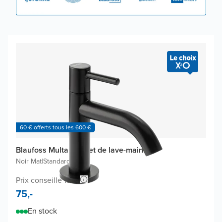
60 € offerts tous les 600 €
Blaufoss Multa robinet de lave-mains
Noir Mat
|
Standard
Prix conseillé 138,-
75,-
En stock