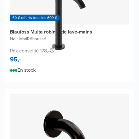
60 € offerts tous les 600 €
Blaufoss Multa robinet de lave-mains
Noir Mat
|
Réhaussé
Prix conseillé 178,-
95,-
En stock