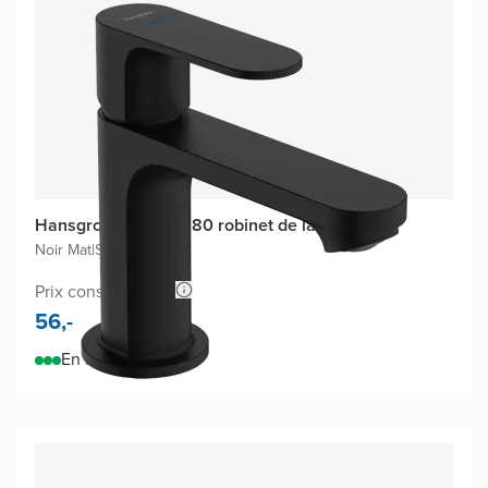
Hansgrohe Rebris S80 robinet de lave-mains
Noir Mat
|
Standard
Prix conseillé 135,-
56,-
En stock