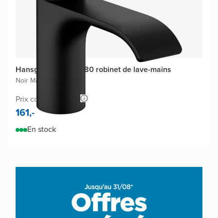
Hansgrohe Vivenis 80 robinet de lave-mains
Noir Mat
|
Standard
Prix conseillé 264,-
161,-
En stock