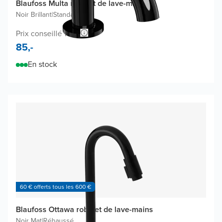
Blaufoss Multa robinet de lave-mains
Noir Brillant
|
Standard
Prix conseillé 150,-
85,-
En stock
60 € offerts tous les 600 €
Blaufoss Ottawa robinet de lave-mains
Noir Mat
|
Réhaussé