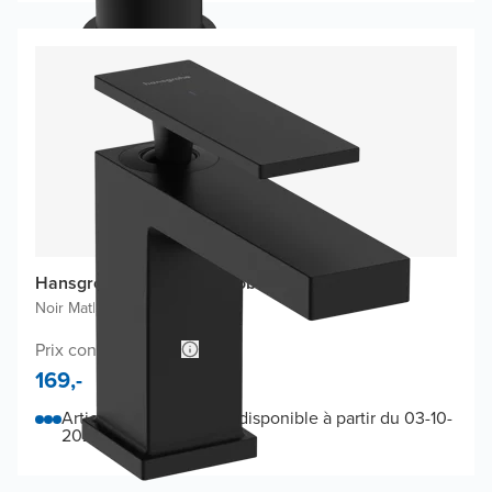
Hansgrohe Tecturis E80 robinet de lave-mains
Noir Mat
|
Standard
Prix conseillé 262,-
169,-
Article sur commande, disponible à partir du 03-10-
2026