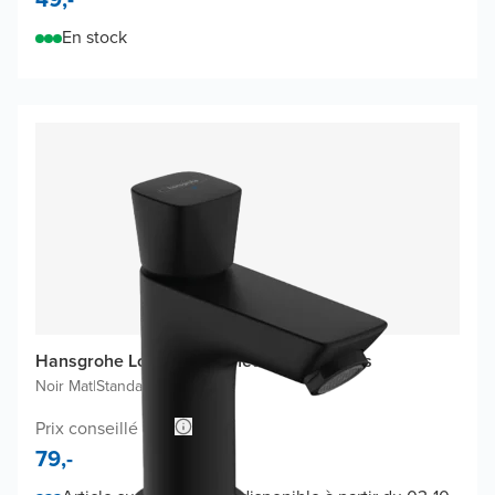
En stock
Hansgrohe Logis 80 robinet de lave-mains
Noir Mat
|
Standard
Prix conseillé 127,-
79,-