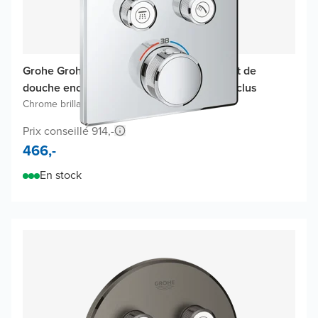
Grohe Grohtherm SmartControl thermostat de
douche encastré, élément encastré non inclus
Chrome brillant
Prix conseillé 914,-
466,-
En stock