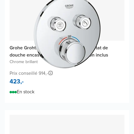
Grohe Grohtherm SmartControl thermostat de
douche encastré, élément encastré non inclus
Chrome brillant
Prix conseillé 914,-
423,-
En stock