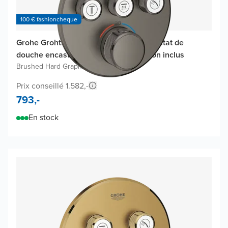
100 € fashioncheque
Grohe Grohtherm SmartControl thermostat de
douche encastré, élément encastré non inclus
Brushed Hard Graphite
Prix conseillé 1.582,-
793,-
En stock