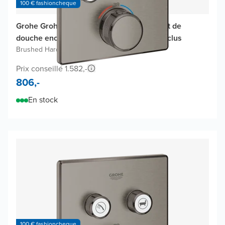
100 € fashioncheque
Grohe Grohtherm SmartControl thermostat de
douche encastré, élément encastré non inclus
Brushed Hard Graphite
Prix conseillé 1.582,-
806,-
En stock
100 € fashioncheque