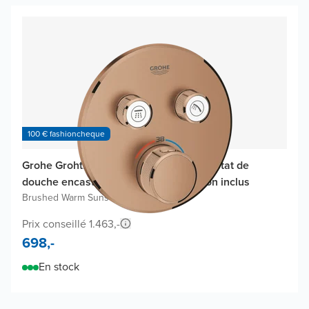
100 € fashioncheque
Grohe Grohtherm SmartControl thermostat de
douche encastré, élément encastré non inclus
Brushed Warm Sunset
Prix conseillé 1.463,-
698,-
En stock