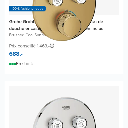
100 € fashioncheque
Grohe Grohtherm SmartControl thermostat de
douche encastré, élément encastré non inclus
Brushed Cool Sunrise
Prix conseillé 1.463,-
688,-
En stock