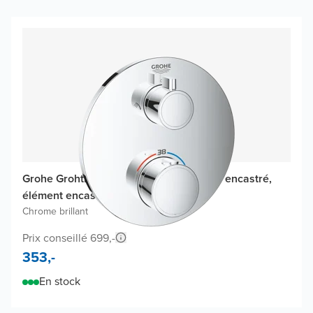
Grohe Grohtherm thermostat de douche encastré,
élément encastré non inclus
Chrome brillant
Prix conseillé 699,-
353,-
En stock