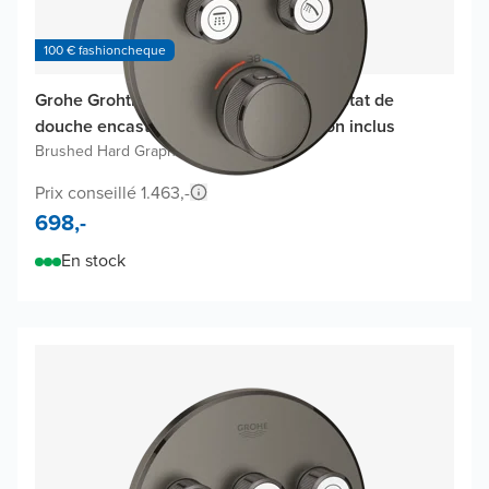
100 € fashioncheque
Grohe Grohtherm SmartControl thermostat de
douche encastré, élément encastré non inclus
Brushed Hard Graphite
Prix conseillé 1.463,-
698,-
En stock