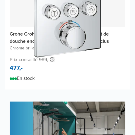
Grohe Grohtherm SmartControl thermostat de
douche encastré, élément encastré non inclus
Chrome brillant
Prix conseillé 989,-
477,-
En stock