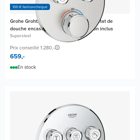
100 € fashioncheque
Grohe Grohtherm SmartControl thermostat de
douche encastré, élément encastré non inclus
Supersteel
Prix conseillé 1.280,-
659,-
En stock