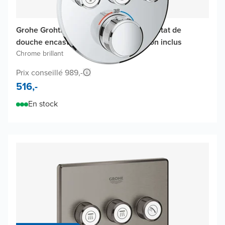
Grohe Grohtherm SmartControl thermostat de
douche encastré, élément encastré non inclus
Chrome brillant
Prix conseillé 989,-
516,-
En stock