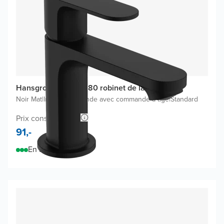
Hansgrohe Rebris S80 robinet de lavabo
Noir Mat
|
Inclus une bonde avec commande à tige
|
Standard
Prix conseillé 153,-
91,-
En stock