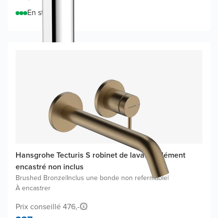
En stock
Hansgrohe Tecturis S robinet de lavabo, élément
encastré non inclus
Brushed Bronze
|
Inclus une bonde non refermable
|
À encastrer
Prix conseillé 476,-