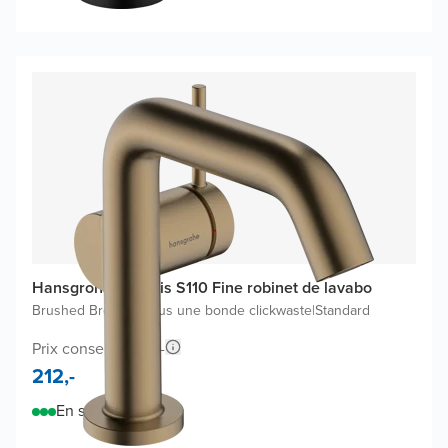
Hansgrohe Tecturis S110 Fine robinet de lavabo
Brushed Bronze
|
Inclus une bonde clickwaste
|
Standard
Prix conseillé 356,-
212,-
En stock