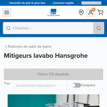
Garantie du prix le plus bas
Livraison rapide
general.navigation.toggle_menu.label
Robinets de salle de bains
Mitigeurs lavabo Hansgrohe
Filtrer 173 résultats
Trier
Comparer
: