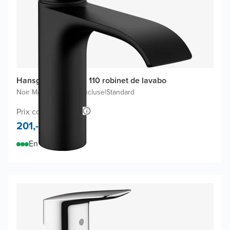
Hansgrohe Vivenis 110 robinet de lavabo
Noir Mat
|
Bonde non incluse
|
Standard
Prix conseillé 314,-
201,-
En stock