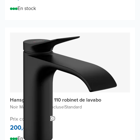
En stock
Hansgrohe Vivenis 110 robinet de lavabo
Noir Mat
|
Bonde non incluse
|
Standard
Prix conseillé 314,-
200,-
En stock