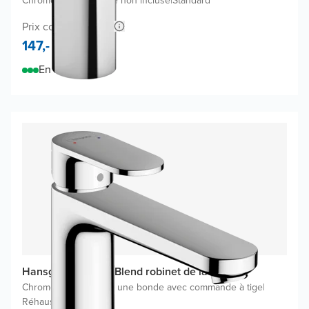
Chrome Brillant
|
Bonde non incluse
|
Standard
Prix conseillé 224,-
147,-
En stock
Hansgrohe Vernis Blend robinet de lavabo
Chrome Brillant
|
Inclus une bonde avec commande à tige
|
Réhaussé