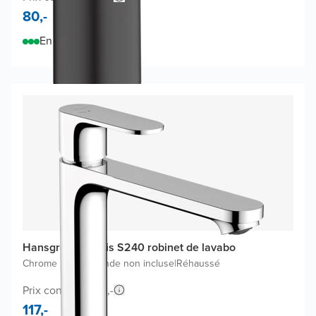
80,-
En stock
Hansgrohe Rebris S240 robinet de lavabo
Chrome Brillant
|
Bonde non incluse
|
Réhaussé
Prix conseillé 216,-
117,-