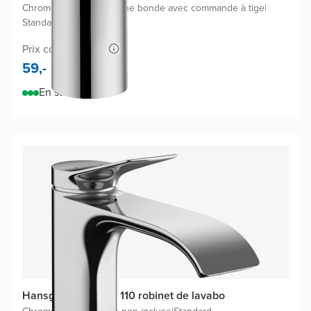
Chrome Brillant
|
Inclus une bonde avec commande à tige
|
Standard
Prix conseillé 94,-
59,-
En stock
Hansgrohe Vivenis 110 robinet de lavabo