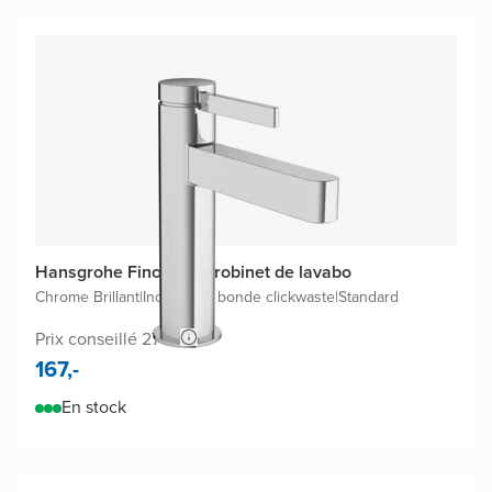
Hansgrohe Finoris 110 robinet de lavabo
Chrome Brillant
|
Inclus une bonde clickwaste
|
Standard
Prix conseillé 276,-
167,-
En stock