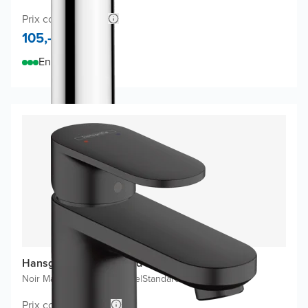
Prix conseillé 161,-
105,-
En stock
Hansgrohe Vernis Blend 100 robinet de lavabo
Noir Mat
|
Bonde non incluse
|
Standard
Prix conseillé 159,-