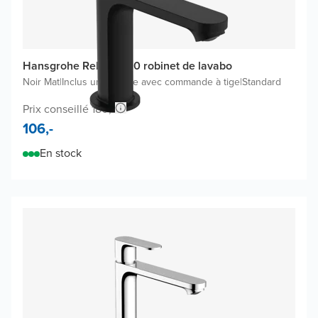
Hansgrohe Rebris S110 robinet de lavabo
Noir Mat
|
Inclus une bonde avec commande à tige
|
Standard
Prix conseillé 180,-
106,-
En stock