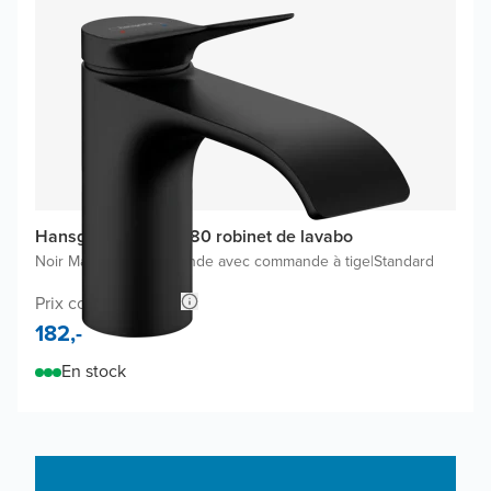
Hansgrohe Vivenis 80 robinet de lavabo
Noir Mat
|
Inclus une bonde avec commande à tige
|
Standard
Prix conseillé 288,-
182,-
En stock