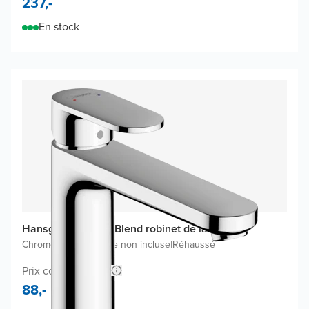
237,-
En stock
Hansgrohe Vernis Blend robinet de lavabo
Chrome Brillant
|
Bonde non incluse
|
Réhaussé
Prix conseillé 152,-
88,-