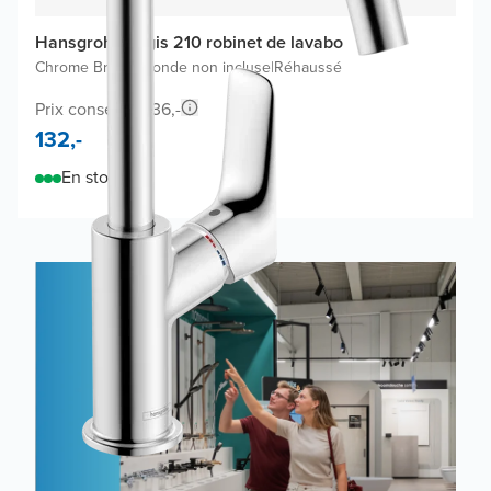
Hansgrohe Logis 210 robinet de lavabo
Chrome Brillant
|
Bonde non incluse
|
Réhaussé
Prix conseillé 236,-
132,-
En stock