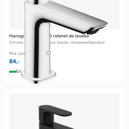
Hansgrohe Logis 110 robinet de lavabo
Chrome Brillant
|
Inclus une bonde clickwaste
|
Standard
Prix conseillé 155,-
84,-
En stock