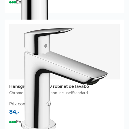
En stock
Hansgrohe Logis 110 robinet de lavabo
Chrome Brillant
|
Bonde non incluse
|
Standard
Prix conseillé 146,-
84,-
En stock