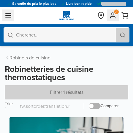
Garantie du prix le plus bas
Livraison rapide
general.navigation.toggle_menu.label
Robinets de cuisine
Robinetteries de cuisine
thermostatiques
Filtrer 1 résultats
Trier
Comparer
: