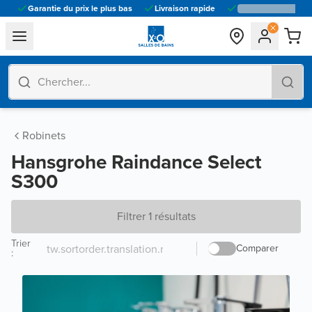
Garantie du prix le plus bas
Livraison rapide
general.navigation.toggle_menu.label
Robinets
Hansgrohe Raindance Select
S300
Filtrer 1 résultats
Trier
Comparer
: