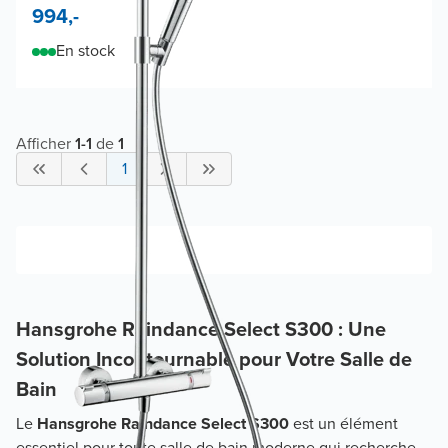
994,-
En stock
Afficher
1
-
1
de
1
1
Hansgrohe Raindance Select S300 : Une
Solution Incontournable pour Votre Salle de
Bain
Le
Hansgrohe Raindance Select S300
est un élément
essentiel pour toute salle de bain moderne qui recherche