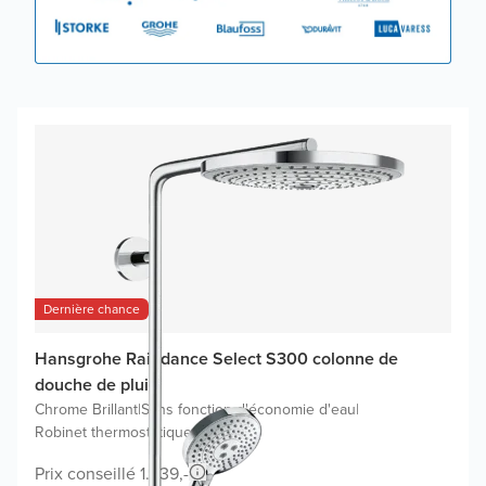
Dernière chance
Hansgrohe Raindance Select S300 colonne de
douche de pluie
Chrome Brillant
|
Sans fonction d'économie d'eau
|
Robinet thermostatique
Prix conseillé 1.839,-