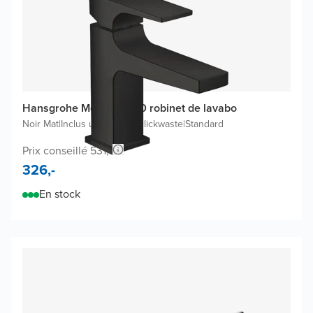
Hansgrohe Metropol 100 robinet de lavabo
Noir Mat
|
Inclus une bonde clickwaste
|
Standard
Prix conseillé 531,-
326,-
En stock