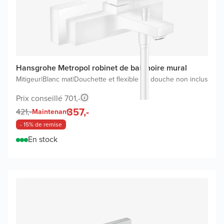
Hansgrohe Metropol robinet de baignoire mural
Mitigeur
|
Blanc mat
|
Douchette et flexible de douche non inclus
Prix conseillé 701,-
357,-
421,-
Maintenant
- 15% de remise
En stock