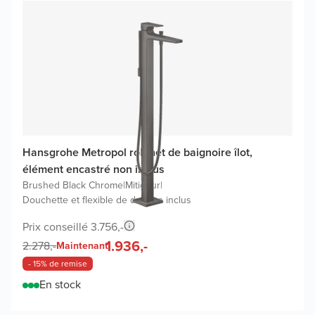
Hansgrohe Metropol robinet de baignoire îlot,
élément encastré non inclus
Brushed Black Chrome
|
Mitigeur
|
Douchette et flexible de douche inclus
Prix conseillé 3.756,-
1.936,-
2.278,-
Maintenant
- 15% de remise
En stock