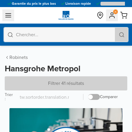
Garantie du prix le plus bas
Livraison rapide
general.navigation.toggle_menu.label
Robinets
Hansgrohe Metropol
Filtrer 41 résultats
Trier
Comparer
: