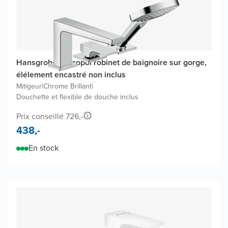
Hansgrohe Metropol robinet de baignoire sur gorge,
élélement encastré non inclus
Mitigeur
|
Chrome Brillant
|
Douchette et flexible de douche inclus
Prix conseillé 726,-
438,-
En stock