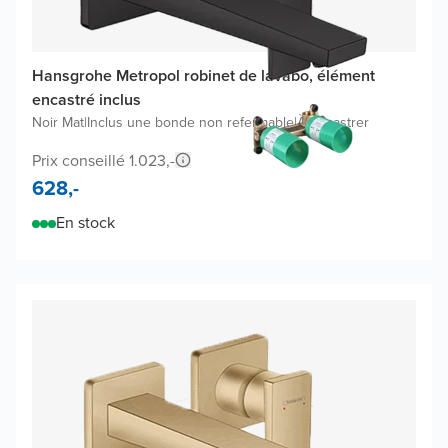
Hansgrohe Metropol robinet de lavabo, élément
encastré inclus
Noir Mat
|
Inclus une bonde non refermable
|
À encastrer
Prix conseillé 1.023,-
628,-
En stock