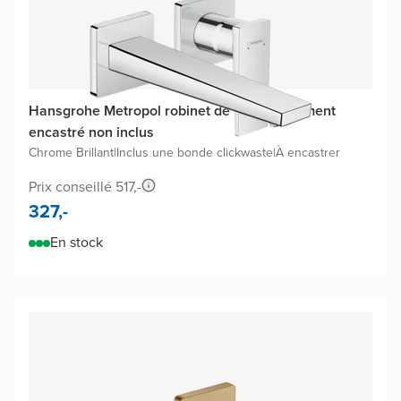
Hansgrohe Metropol robinet de lavabo, élément
encastré non inclus
Chrome Brillant
|
Inclus une bonde clickwaste
|
À encastrer
Prix conseillé 517,-
327,-
En stock