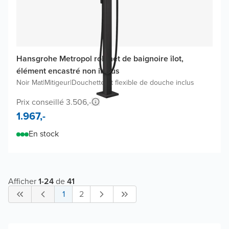
Hansgrohe Metropol robinet de baignoire îlot,
élément encastré non inclus
Noir Mat
|
Mitigeur
|
Douchette et flexible de douche inclus
Prix conseillé 3.506,-
1.967,-
En stock
Afficher
1
-
24
de
41
1
2