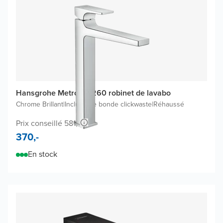
Hansgrohe Metropol 260 robinet de lavabo
Chrome Brillant
|
Inclus une bonde clickwaste
|
Réhaussé
Prix conseillé 581,-
370,-
En stock