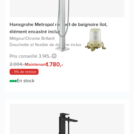
Hansgrohe Metropol robinet de baignoire îlot,
élément encastré inclus
Mitigeur
|
Chrome Brillant
|
Douchette et flexible de douche inclus
Prix conseillé 3.145,-
1.780,-
2.004,-
Maintenant
- 11% de remise
En stock