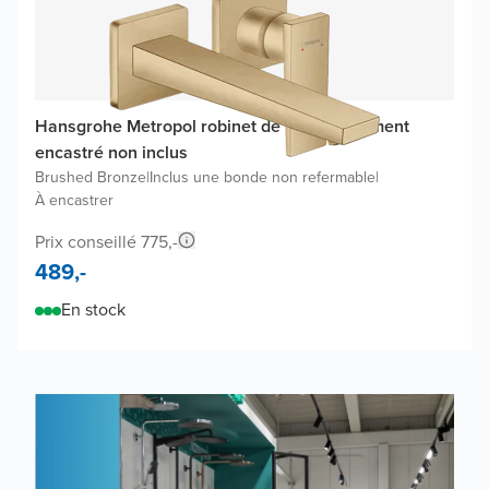
Hansgrohe Metropol robinet de lavabo, élément
encastré non inclus
Brushed Bronze
|
Inclus une bonde non refermable
|
À encastrer
Prix conseillé 775,-
489,-
En stock