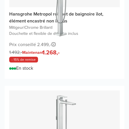
Hansgrohe Metropol robinet de baignoire îlot,
élément encastré non inclus
Mitigeur
|
Chrome Brillant
|
Douchette et flexible de douche inclus
Prix conseillé 2.499,-
1.268,-
1.492,-
Maintenant
- 15% de remise
En stock