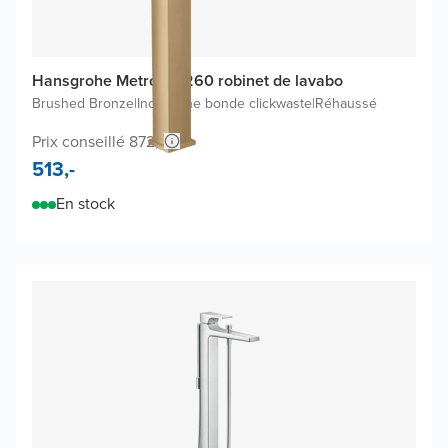
Hansgrohe Metropol 260 robinet de lavabo
Brushed Bronze
|
Inclus une bonde clickwaste
|
Réhaussé
Prix conseillé 872,-
513,-
En stock