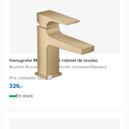
Hansgrohe Metropol 100 robinet de lavabo
Brushed Bronze
|
Inclus une bonde clickwaste
|
Standard
Prix conseillé 569,-
326,-
En stock