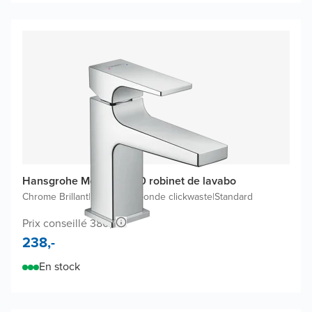
Hansgrohe Metropol 100 robinet de lavabo
Chrome Brillant
|
Inclus une bonde clickwaste
|
Standard
Prix conseillé 380,-
238,-
En stock