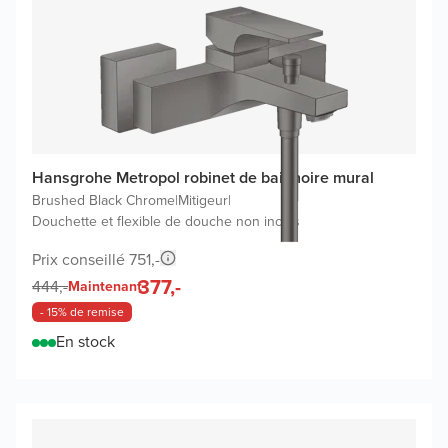
Hansgrohe Metropol robinet de baignoire mural
Brushed Black Chrome
|
Mitigeur
|
Douchette et flexible de douche non inclus
Prix conseillé 751,-
377,-
444,-
Maintenant
- 15% de remise
En stock