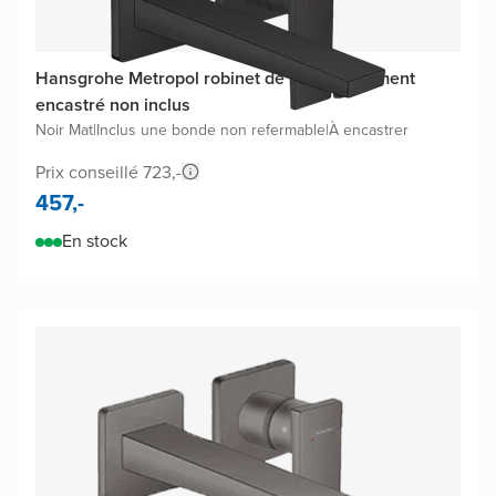
Hansgrohe Metropol robinet de lavabo, élément
encastré non inclus
Noir Mat
|
Inclus une bonde non refermable
|
À encastrer
Prix conseillé 723,-
457,-
En stock