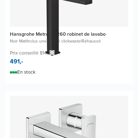
Hansgrohe Metropol 260 robinet de lavabo
Noir Mat
|
Inclus une bonde clickwaste
|
Réhaussé
Prix conseillé 814,-
491,-
En stock