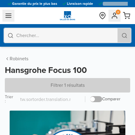
Garantie du prix le plus bas
Livraison rapide
general.navigation.toggle_menu.label
Robinets
Hansgrohe Focus 100
Filtrer 1 résultats
Trier
Comparer
: