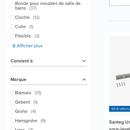
Bonde pour meubles de salle de
bains
(
37
)
Cloche
(
12
)
Colle
(
1
)
Flexible
(
3
)
Afficher plus
Convient à
Marque
Balmani
(
13
)
Geberit
(
1
)
60 € offerts
Grohe
(
4
)
Hansgrohe
(
9
)
Santeg Un
sous-lava
Linie
(
3
)