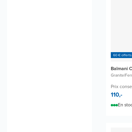
60 € offerts
Balmani C
Granite
|
Fer
Prix consei
110,-
En sto