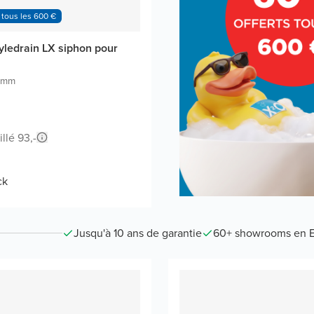
 tous les 600 €
yledrain LX siphon pour
 mm
llé 93,-
ck
Jusqu'à 10 ans de garantie
60+ showrooms en 