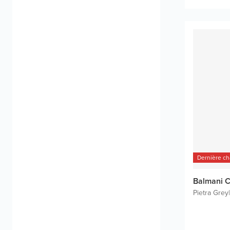
Dernière c
Balmani C
Pietra Grey
|