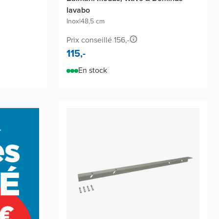
lavabo
Inox
|
48,5 cm
Prix conseillé 156,-
115,-
En stock