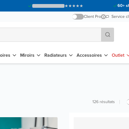
60+ s
Client Pro
Service cl
oires
Miroirs
Radiateurs
Accessoires
Outlet
126
résultats