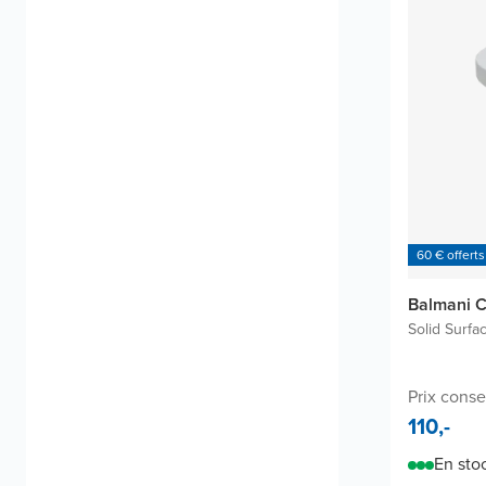
60 € offerts
Balmani C
Solid Surfa
Prix consei
110,-
En sto