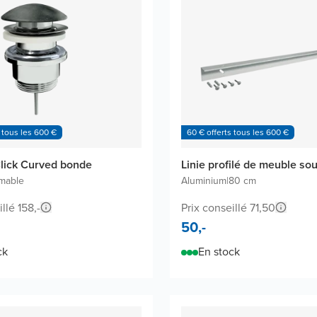
 tous les 600 €
60 € offerts tous les 600 €
lick Curved bonde
Linie profilé de meuble so
mable
Aluminium
|
80 cm
llé 158,-
Prix conseillé 71,50
50,-
ck
En stock