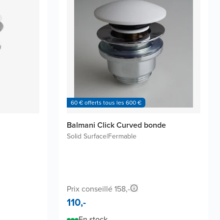
60 € offerts tous les 600 €
Balmani Click Curved bonde
Solid Surface
|
Fermable
Prix conseillé 158,-
110,-
En stock