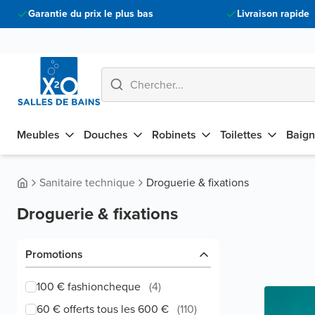
Garantie du prix le plus bas
Livraison rapide
Meubles
Douches
Robinets
Toilettes
Baign
Sanitaire technique
Droguerie & fixations
Droguerie & fixations
Promotions
100 € fashioncheque
(
4
)
60 € offerts tous les 600 €
(
110
)