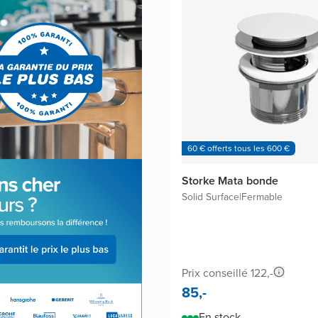
60 € offerts tous les 600 €
Storke Mata bonde
Solid Surface
|
Fermable
Prix conseillé 122,-
85,-
En stock