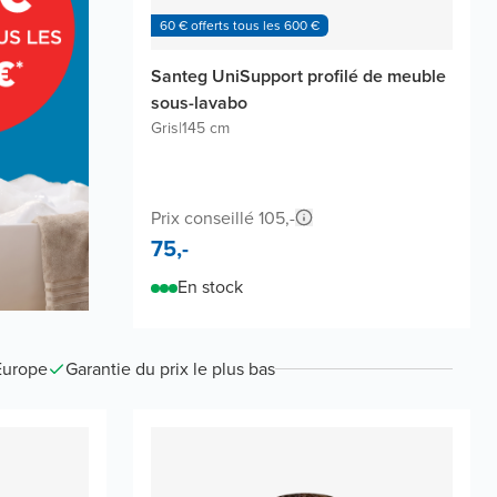
60 € offerts tous les 600 €
Santeg UniSupport profilé de meuble
sous-lavabo
Gris
|
145 cm
Prix conseillé 105,-
75,-
En stock
Europe
Garantie du prix le plus bas