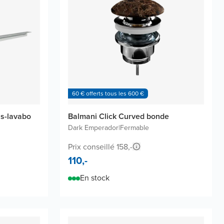
60 € offerts tous les 600 €
us-lavabo
Balmani Click Curved bonde
Dark Emperador
|
Fermable
Prix conseillé 158,-
110,-
En stock