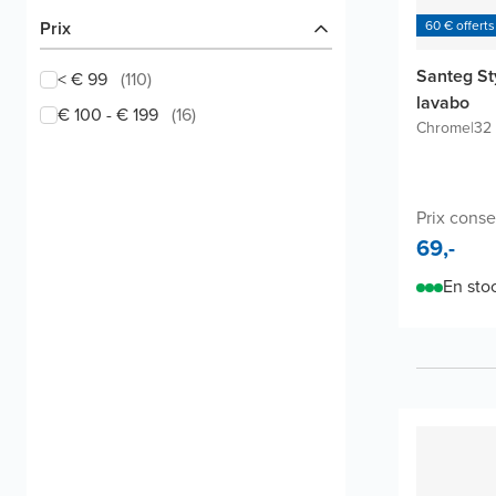
60 € offerts
Prix
Santeg St
< € 99
(
110
)
lavabo
€ 100 - € 199
(
16
)
Chrome
|
32
Prix consei
69,-
En sto