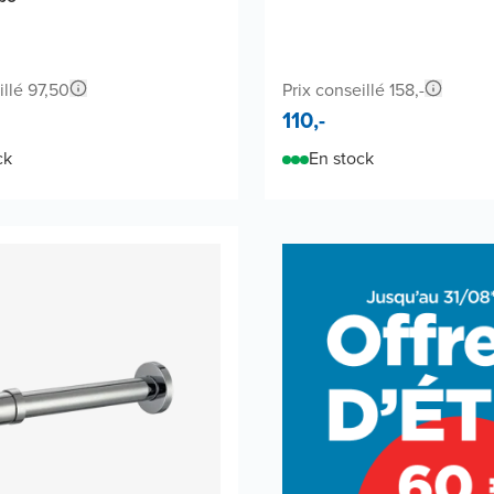
illé 97,50
Prix conseillé 158,-
110,-
ck
En stock