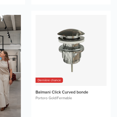
Dernière chance
Balmani Click Curved bonde
Portoro Gold
|
Fermable