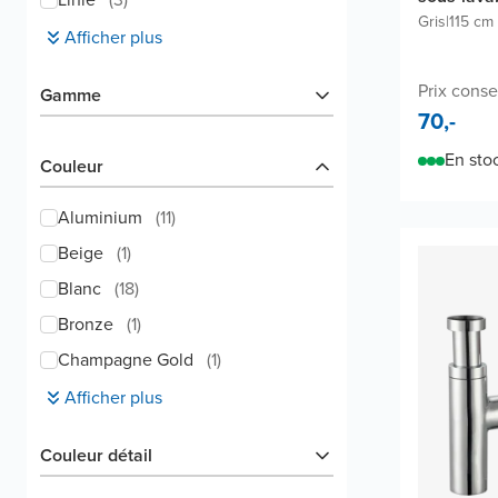
Gris
|
115 cm
Afficher plus
Prix conse
Gamme
70,-
En sto
Couleur
Aluminium
(
11
)
Beige
(
1
)
Blanc
(
18
)
Bronze
(
1
)
Champagne Gold
(
1
)
Afficher plus
Couleur détail