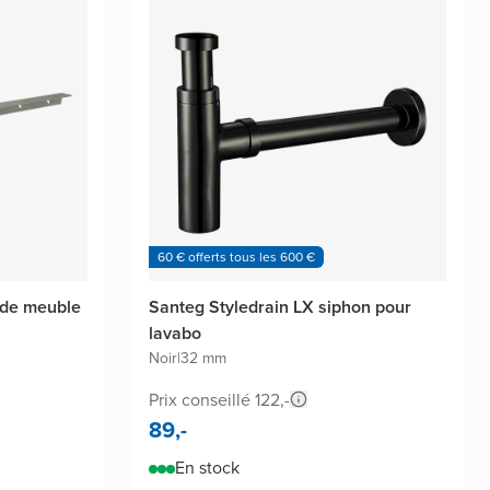
60 € offerts tous les 600 €
 de meuble
Santeg Styledrain LX siphon pour
lavabo
Noir
|
32 mm
Prix conseillé 122,-
89,-
En stock