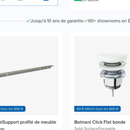
Jusqu'à 10 ans de garantie
60+ showrooms en 
 tous les 600 €
60 € offerts tous les 600 €
iSupport profilé de meuble
Balmani Click Flat bonde
bo
Solid Surface
|
Fermable