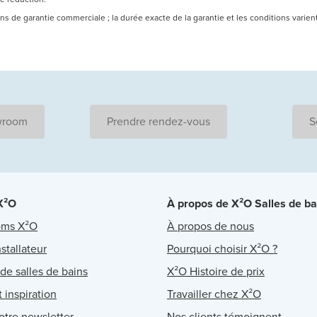
 ans de garantie commerciale ; la durée exacte de la garantie et les conditions varie
wroom
Prendre rendez-vous
S
 X²O
À propos de X²O Salles de ba
oms X²O
À propos de nous
stallateur
Pourquoi choisir X²O ?
 de salles de bains
X²O Histoire de prix
 inspiration
Travailler chez X²O
notre newsletter
Nos clients témoignent