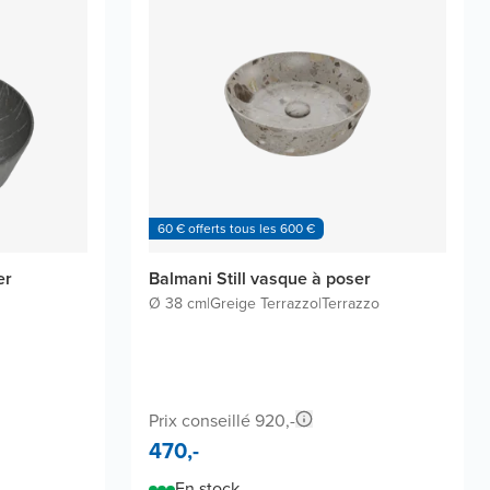
60 € offerts tous les 600 €
er
Balmani Still vasque à poser
Ø 38 cm
|
Greige Terrazzo
|
Terrazzo
Prix conseillé 920,-
470,-
En stock