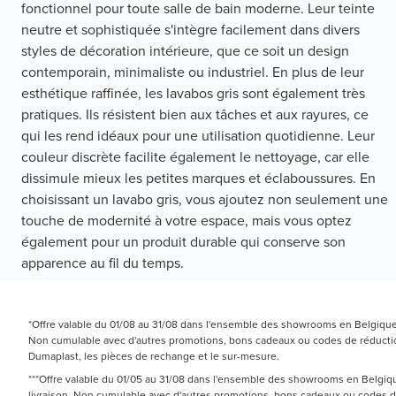
fonctionnel pour toute salle de bain moderne. Leur teinte
neutre et sophistiquée s'intègre facilement dans divers
styles de décoration intérieure, que ce soit un design
contemporain, minimaliste ou industriel. En plus de leur
esthétique raffinée, les lavabos gris sont également très
pratiques. Ils résistent bien aux tâches et aux rayures, ce
qui les rend idéaux pour une utilisation quotidienne. Leur
couleur discrète facilite également le nettoyage, car elle
dissimule mieux les petites marques et éclaboussures. En
choisissant un lavabo gris, vous ajoutez non seulement une
touche de modernité à votre espace, mais vous optez
également pour un produit durable qui conserve son
apparence au fil du temps.
*Offre valable du 01/08 au 31/08 dans l'ensemble des showrooms en Belgique e
Non cumulable avec d'autres promotions, bons cadeaux ou codes de réduction.
Dumaplast, les pièces de rechange et le sur-mesure.
***Offre valable du 01/05 au 31/08 dans l'ensemble des showrooms en Belgique
livraison. Non cumulable avec d'autres promotions, bons cadeaux ou codes 