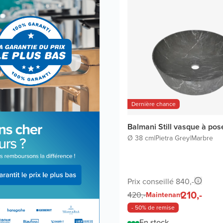
Dernière chance
Balmani Still vasque à pos
Ø 38 cm
|
Pietra Grey
|
Marbre
Prix conseillé 840,-
210,-
420,-
Maintenant
- 50% de remise
En stock