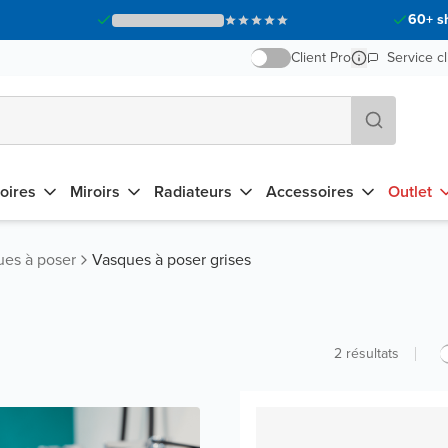
60+ s
Client Pro
Service cl
oires
Miroirs
Radiateurs
Accessoires
Outlet
es à poser
Vasques à poser grises
2
résultats