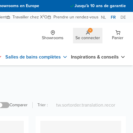
howrooms en Europe
Jusqu'à 10 ans de garantie
ient
Travailler chez X²O
Prendre un rendez-vous
NL
FR
DE
Showrooms
Se connecter
Panier
Salles de bains complètes
Inspirations & conseils
Comparer
Trier
: