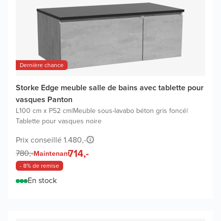
Dernière chance
Storke Edge meuble salle de bains avec tablette pour
vasques Panton
L100 cm x P52 cm
|
Meuble sous-lavabo béton gris foncé
|
Tablette pour vasques noire
Prix conseillé 1.480,-
714,-
780,-
Maintenant
- 8% de remise
En stock