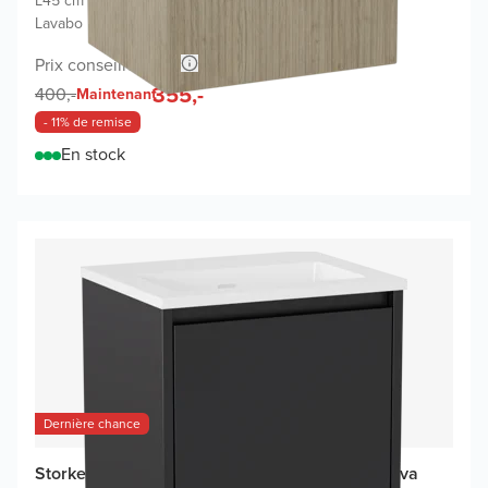
L45 cm x P35 cm
|
Meuble sous-lavabo chêne brut
|
Lavabo blanc
Prix conseillé 700,-
355,-
400,-
Maintenant
- 11% de remise
En stock
Dernière chance
Storke Seda meuble salle bains avec lavabo Diva