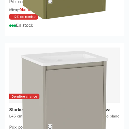
Prix conseillé 700,-
340,-
385,-
Maintenant
- 12% de remise
En stock
Dernière chance
Storke Seda meuble salle bains avec lavabo Diva
L45 cm x P35 cm
|
Meuble sous-lavabo soie grise
|
Lavabo blanc
Prix conseillé 700,-