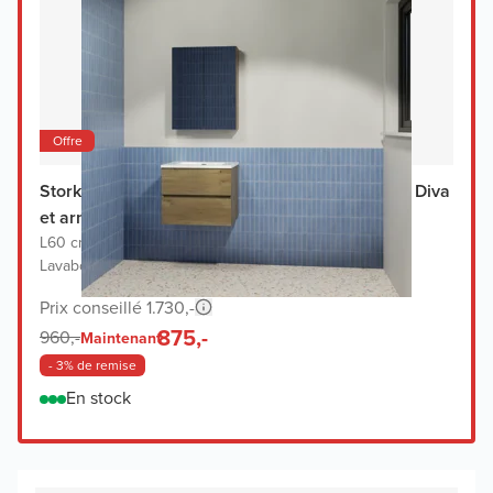
Offre
Storke Edge meuble salle de bains avec lavabo Diva
et armoir de toilette
L60 cm x P46 cm
|
Meuble sous-lavabo chêne brut
|
Lavabo blanc
Prix conseillé 1.730,-
875,-
960,-
Maintenant
- 3% de remise
En stock