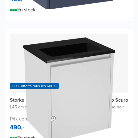
En stock
60 € offerts tous les 600 €
Storke Seda meuble salle de bains avec lavabo Scuro
L45 cm x P35 cm
|
Meuble sous-lavabo blanc mat
|
Lavabo noir
Prix conseillé 908,-
490,-
En stock