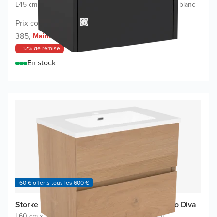
L45 cm x P35 cm
|
Meuble sous-lavabo noir mat
|
Lavabo blanc
Prix conseillé 700,-
340,-
385,-
Maintenant
- 12% de remise
En stock
60 € offerts tous les 600 €
Storke Edge meuble salle de bains avec lavabo Diva
L60 cm x P40 cm
|
Meuble sous-lavabo chêne brut
|