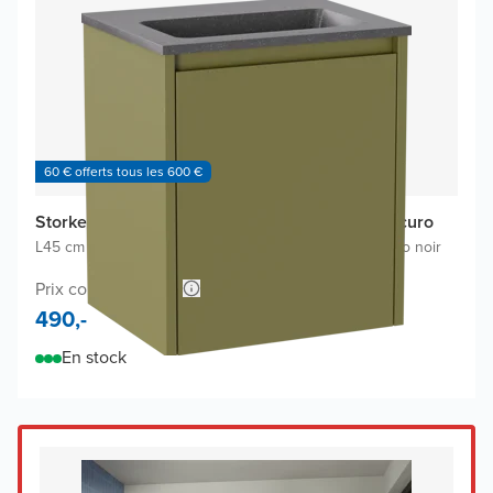
60 € offerts tous les 600 €
Storke Seda meuble salle bains avec lavabo Scuro
L45 cm x P35 cm
|
Meuble sous-lavabo vert olive
|
Lavabo noir
Prix conseillé 908,-
490,-
En stock