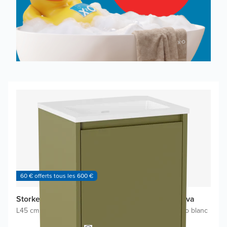
60 € offerts tous les 600 €
Storke Seda meuble salle bains avec lavabo Diva
L45 cm x P35 cm
|
Meuble sous-lavabo vert olive
|
Lavabo blanc