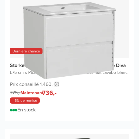
Dernière chance
Storke Seda meuble salle de bains avec lavabo Diva
L75 cm x P52 cm
|
Meuble sous-lavabo blanc mat
|
Lavabo blanc
Prix conseillé 1.460,-
736,-
775,-
Maintenant
- 5% de remise
En stock