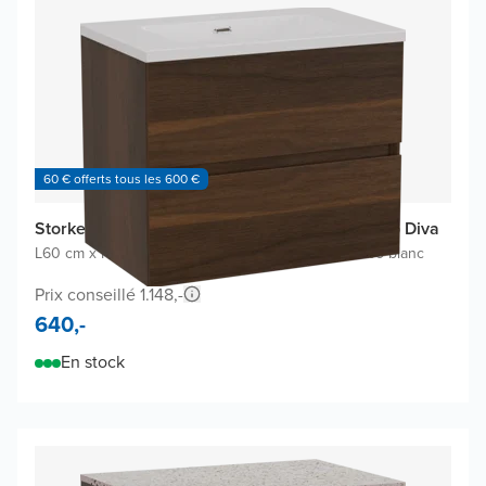
60 € offerts tous les 600 €
Storke Edge meuble salle de bains avec lavabo Diva
L60 cm x P40 cm
|
Meuble sous-lavabo noyer
|
Lavabo blanc
Prix conseillé 1.148,-
640,-
En stock