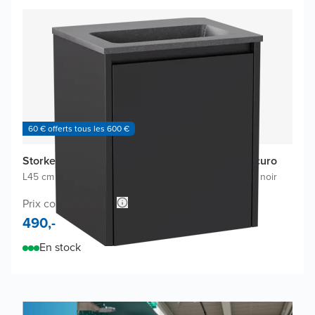
60 € offerts tous les 600 €
Storke Seda meuble salle bains avec lavabo Scuro
L45 cm x P35 cm
|
Meuble sous-lavabo noir mat
|
Lavabo noir
Prix conseillé 908,-
490,-
En stock