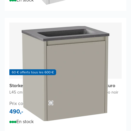
60 € offerts tous les 600 €
Storke Seda meuble salle bains avec lavabo Scuro
L45 cm x P35 cm
|
Meuble sous-lavabo soie grise
|
Lavabo noir
Prix conseillé 908,-
490,-
En stock