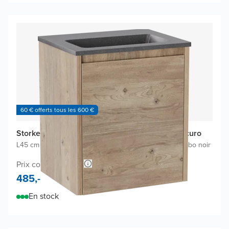
60 € offerts tous les 600 €
Storke Seda meuble salle bains avec lavabo Scuro
L45 cm x P35 cm
|
Meuble sous-lavabo chêne brut
|
Lavabo noir
Prix conseillé 878,-
485,-
En stock