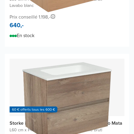
Lavabo blanc
Prix conseillé 1.198,-
640,-
En stock
60 € offerts tous les 600 €
Storke Edge meuble salle de bains avec lavabo Mata
L60 cm x P40 cm
|
Meuble sous-lavabo chêne brut
|