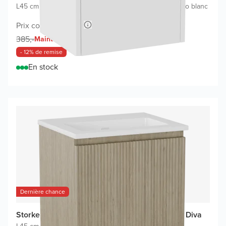
L45 cm x P35 cm
|
Meuble sous-lavabo blanc mat
|
Lavabo blanc
Prix conseillé 700,-
340,-
385,-
Maintenant
- 12% de remise
En stock
Dernière chance
Storke Ribs meuble salle de bains avec lavabo Diva