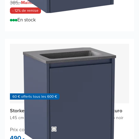
340,-
385,-
Maintenant
- 12% de remise
En stock
60 € offerts tous les 600 €
Storke Seda meuble salle bains avec lavabo Scuro
L45 cm x P35 cm
|
Meuble sous-lavabo bleu nuit
|
Lavabo noir
Prix conseillé 908,-
490,-