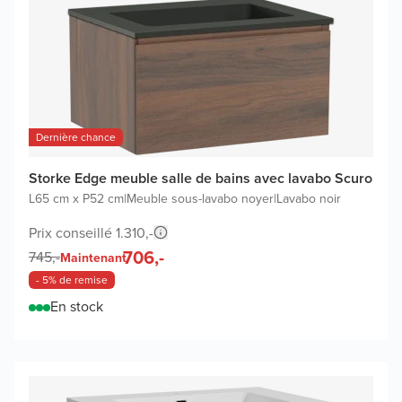
Dernière chance
Storke Edge meuble salle de bains avec lavabo Scuro
L65 cm x P52 cm
|
Meuble sous-lavabo noyer
|
Lavabo noir
Prix conseillé 1.310,-
706,-
745,-
Maintenant
- 5% de remise
En stock