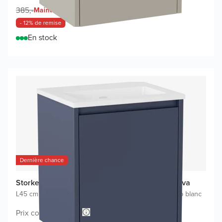
340,-
385,-
Maintenant
- 12% de remise
En stock
Dernière chance
Storke Seda meuble salle bains avec lavabo Diva
L45 cm x P35 cm
|
Meuble sous-lavabo bleu nuit
|
Lavabo blanc
Prix conseillé 700,-