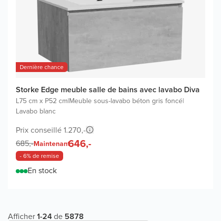
Dernière chance
Storke Edge meuble salle de bains avec lavabo Diva
L75 cm x P52 cm
|
Meuble sous-lavabo béton gris foncé
|
Lavabo blanc
Prix conseillé 1.270,-
646,-
685,-
Maintenant
- 6% de remise
En stock
Afficher
1
-
24
de
5878