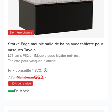
Dernière chance
Storke Edge meuble salle de bains avec tablette pour
vasques Tavola
L75 cm x P52 cm
|
Meuble sous-lavabo noir mat
|
Tablette pour vasques blanche
Prix conseillé 1.370,-
662,-
735,-
Maintenant
- 10% de remise
En stock