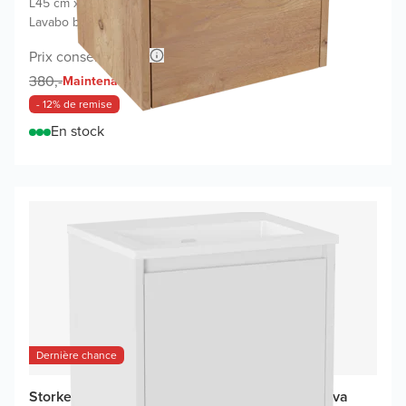
L45 cm x P35 cm
|
Meuble sous-lavabo chêne brut
|
Lavabo blanc
Prix conseillé 670,-
335,-
380,-
Maintenant
- 12% de remise
En stock
Dernière chance
Storke Seda meuble salle bains avec lavabo Diva