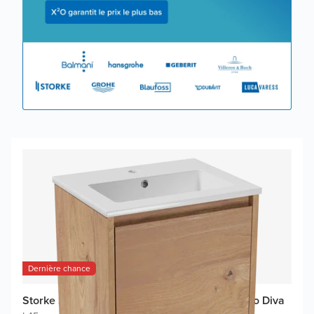
Dernière chance
Storke Seda meuble salle de bains avec lavabo Diva