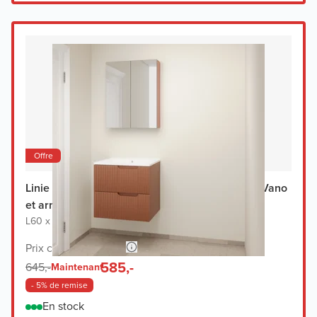
Offre
Linie Ribbo meuble salle de bains avec lavabo Vano
et armoir de toilette
L60 x P46 cm
|
Meuble sous-lavabo cotto
|
Lavabo blanc
Prix conseillé 1.268,-
585,-
645,-
Maintenant
- 5% de remise
En stock