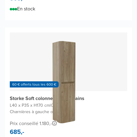
En stock
60 € offerts tous les 600 €
Storke Soft colonne salle de bains
L40 x P35 x H170 cm
|
Chêne brut
|
Charnières à gauche ou à droite
Prix conseillé 1.180,-
685,-