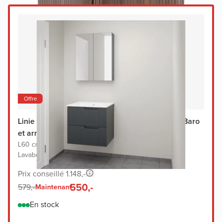
Offre
Linie Ribbo meuble salle de bains avec lavabo Baro
et armoir de toilette
L60 cm x P46 cm
|
Meuble sous-lavabo bleu anthracite
|
Lavabo blanc
Prix conseillé 1.148,-
550,-
579,-
Maintenant
En stock