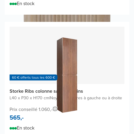
En stock
60 € offerts tous les 600 €
Storke Ribs colonne salle de bains
L40 x P30 x H170 cm
|
Noyer
|
Charnières à gauche ou à droite
Prix conseillé 1.060,-
565,-
En stock