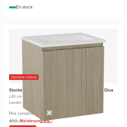
En stock
Dernière chance
Storke Ribs meuble salle de bains avec lavabo Diva
L45 cm x P35 cm
|
Meuble sous-lavabo chêne brut
|
Lavabo blanc
Prix conseillé 700,-
355,-
400,-
Maintenant