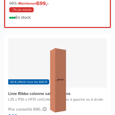
599,-
683,-
Maintenant
- 7% de remise
En stock
60 € offerts tous les 600 €
Linie Ribbo colonne salle de bains
L35 x P30 x H170 cm
|
Cotto
|
Charnières à gauche ou à droite
Prix conseillé 690,-