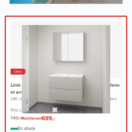
Offre
Linie Ribbo meuble salle de bains avec lavabo Vano
et armoir de toilette
L80 cm x P46 cm
|
Meuble sous-lavabo greige
|
Lavabo blanc
Prix conseillé 1.468,-
699,-
749,-
Maintenant
En stock