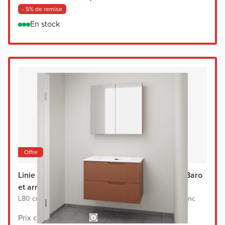
- 5% de remise
En stock
Offre
Linie Ribbo meuble salle de bains avec lavabo Baro
et armoir de toilette
L80 cm x P46 cm
|
Meuble sous-lavabo cotto
|
Lavabo blanc
Prix conseillé 1.348,-