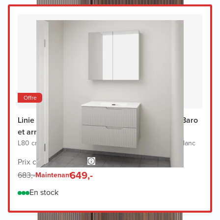
Offre
Linie Ribbo meuble salle de bains avec lavabo Baro
et armoir de toilette
L80 cm x P46 cm
|
Meuble sous-lavabo greige
|
Lavabo blanc
Prix conseillé 1.348,-
649,-
683,-
Maintenant
En stock