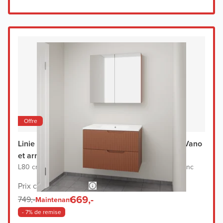
Offre
Linie Ribbo meuble salle de bains avec lavabo Vano
et armoir de toilette
L80 cm x P46 cm
|
Meuble sous-lavabo cotto
|
Lavabo blanc
Prix conseillé 1.468,-
669,-
749,-
Maintenant
- 7% de remise