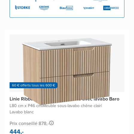
60 € offerts tous les 600 €
Linie Ribbo meuble salle de bains avec lavabo Baro
L80 cm x P46 cm
|
Meuble sous-lavabo chêne clair
|
Lavabo blanc
Prix conseillé 878,-
444,-