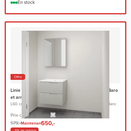
En stock
Offre
Linie Ribbo meuble salle de bains avec lavabo Baro
et armoir de toilette
L60 cm x P46 cm
|
Meuble sous-lavabo greige
|
Lavabo blanc
Prix conseillé 1.148,-
550,-
579,-
Maintenant
- 5% de remise