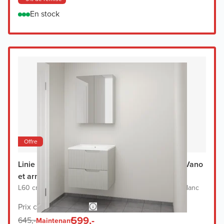
En stock
Offre
Linie Ribbo meuble salle de bains avec lavabo Vano
et armoir de toilette
L60 cm x P46 cm
|
Meuble sous-lavabo greige
|
Lavabo blanc
Prix conseillé 1.268,-
599,-
645,-
Maintenant