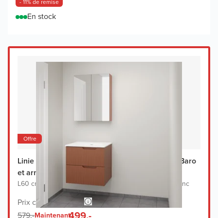
- 11% de remise
En stock
Offre
Linie Ribbo meuble salle de bains avec lavabo Baro
et armoir de toilette
L60 cm x P46 cm
|
Meuble sous-lavabo cotto
|
Lavabo blanc
Prix conseillé 1.148,-
499,-
579,-
Maintenant