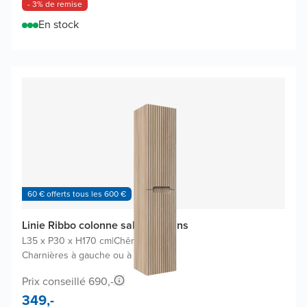
- 3% de remise
En stock
60 € offerts tous les 600 €
Linie Ribbo colonne salle de bains
L35 x P30 x H170 cm
|
Chêne clair
|
Charnières à gauche ou à droite
Prix conseillé 690,-
349,-