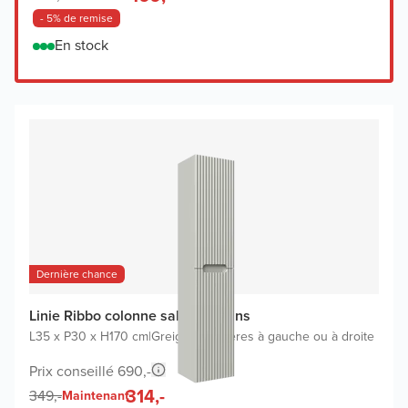
- 5% de remise
En stock
Dernière chance
Linie Ribbo colonne salle de bains
L35 x P30 x H170 cm
|
Greige
|
Charnières à gauche ou à droite
Prix conseillé 690,-
314,-
349,-
Maintenant