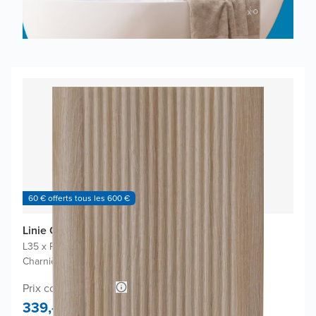
60 € offerts tous les 600 €
Linie Curvo colonne salle de bains
L35 x P30 x H170 cm
|
Chêne clair
|
Charnières à gauche ou à droite
Prix conseillé 678,-
339,-