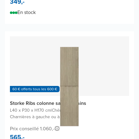
349,-
En stock
60 € offerts tous les 600 €
Storke Ribs colonne salle de bains
L40 x P30 x H170 cm
|
Chêne brut
|
Charnières à gauche ou à droite
Prix conseillé 1.060,-
565,-