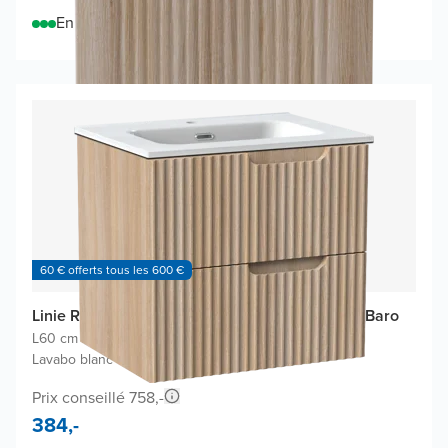
En stock
60 € offerts tous les 600 €
Linie Ribbo meuble salle de bains avec lavabo Baro
L60 cm x P46 cm
|
Meuble sous-lavabo chêne clair
|
Lavabo blanc
Prix conseillé 758,-
384,-