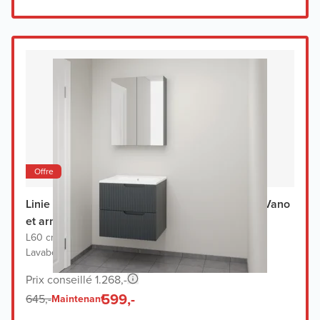
Offre
Linie Ribbo meuble salle de bains avec lavabo Vano
et armoir de toilette
L60 cm x P46 cm
|
Meuble sous-lavabo bleu anthracite
|
Lavabo blanc
Prix conseillé 1.268,-
599,-
645,-
Maintenant