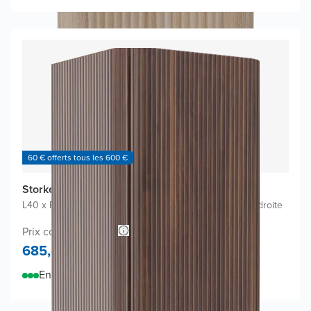
60 € offerts tous les 600 €
Storke Soft colonne salle de bains
L40 x P35 x H170 cm
|
Noyer
|
Charnières à gauche ou à droite
Prix conseillé 1.180,-
685,-
En stock