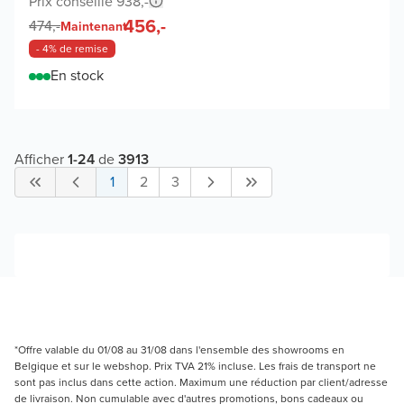
Prix conseillé 938,-
456,-
474,-
Maintenant
- 4% de remise
En stock
Afficher
1
-
24
de
3913
1
2
3
*Offre valable du 01/08 au 31/08 dans l'ensemble des showrooms en
Belgique et sur le webshop. Prix TVA 21% incluse. Les frais de transport ne
sont pas inclus dans cette action. Maximum une réduction par client/adresse
de livraison. Non cumulable avec d'autres promotions, bons cadeaux ou