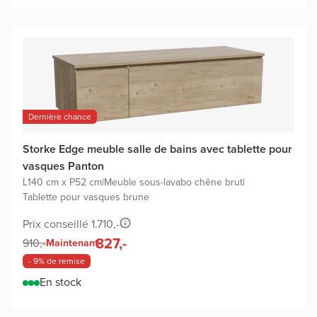
Dernière chance
Storke Edge meuble salle de bains avec tablette pour
vasques Panton
L140 cm x P52 cm
|
Meuble sous-lavabo chêne brut
|
Tablette pour vasques brune
Prix conseillé 1.710,-
827,-
910,-
Maintenant
- 9% de remise
En stock