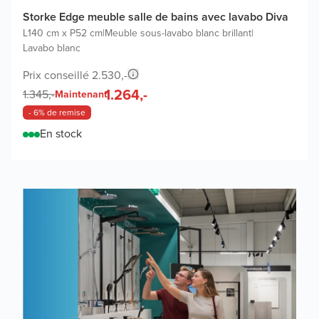
Storke Edge meuble salle de bains avec lavabo Diva
L140 cm x P52 cm
|
Meuble sous-lavabo blanc brillant
|
Lavabo blanc
Prix conseillé 2.530,-
1.264,-
1.345,-
Maintenant
- 6% de remise
En stock