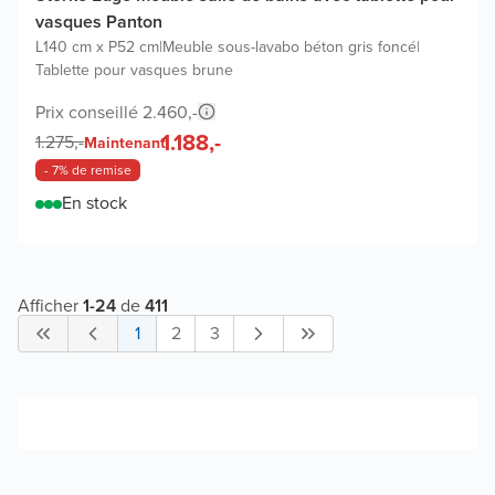
vasques Panton
L140 cm x P52 cm
|
Meuble sous-lavabo béton gris foncé
|
Tablette pour vasques brune
Prix conseillé 2.460,-
1.188,-
1.275,-
Maintenant
- 7% de remise
En stock
Afficher
1
-
24
de
411
1
2
3