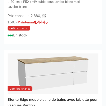
L140 cm x P52 cm
|
Meuble sous-lavabo blanc mat
|
Lavabo blanc
Prix conseillé 2.880,-
1.444,-
1.510,-
Maintenant
- 4% de remise
En stock
Dernière chance
Storke Edge meuble salle de bains avec tablette pour
vasques Panton