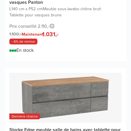
vasques Panton
L140 cm x P52 cm
|
Meuble sous-lavabo chêne brut
|
Tablette pour vasques brune
Prix conseillé 2.110,-
1.031,-
1.100,-
Maintenant
- 6% de remise
En stock
Dernière chance
Storke Edge meuble salle de bains avec tablette pour