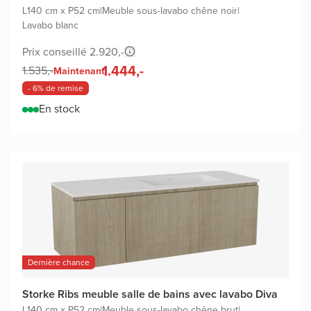
L140 cm x P52 cm
|
Meuble sous-lavabo chêne noir
|
Lavabo blanc
Prix conseillé 2.920,-
1.444,-
1.535,-
Maintenant
- 6% de remise
En stock
Dernière chance
Storke Ribs meuble salle de bains avec lavabo Diva
L140 cm x P52 cm
|
Meuble sous-lavabo chêne brut
|