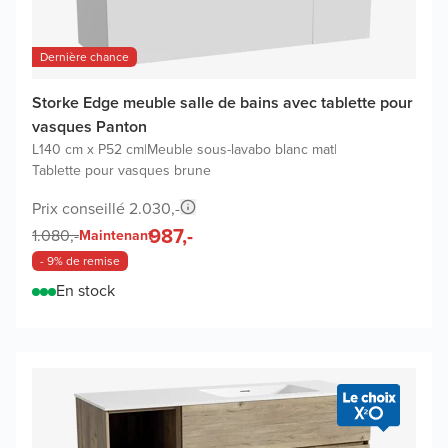
Dernière chance
Storke Edge meuble salle de bains avec tablette pour
vasques Panton
L140 cm x P52 cm
|
Meuble sous-lavabo blanc mat
|
Tablette pour vasques brune
Prix conseillé 2.030,-
987,-
1.080,-
Maintenant
- 9% de remise
En stock