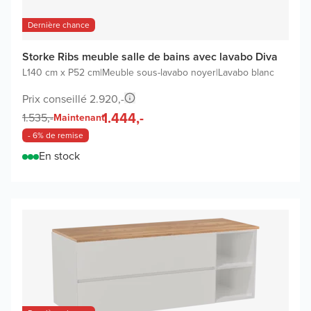
Dernière chance
Storke Ribs meuble salle de bains avec lavabo Diva
L140 cm x P52 cm
|
Meuble sous-lavabo noyer
|
Lavabo blanc
Prix conseillé 2.920,-
1.444,-
1.535,-
Maintenant
- 6% de remise
En stock