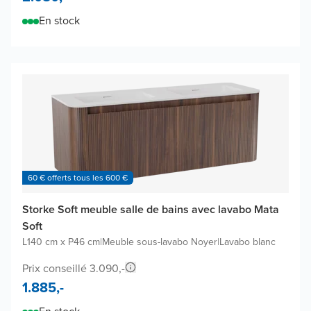
En stock
60 € offerts tous les 600 €
Storke Soft meuble salle de bains avec lavabo Mata
Soft
L140 cm x P46 cm
|
Meuble sous-lavabo Noyer
|
Lavabo blanc
Prix conseillé 3.090,-
1.885,-