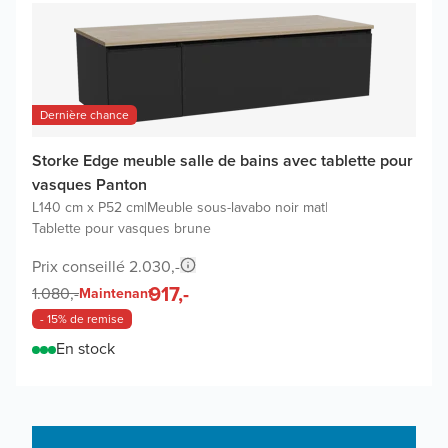
Dernière chance
Storke Edge meuble salle de bains avec tablette pour
vasques Panton
L140 cm x P52 cm
|
Meuble sous-lavabo noir mat
|
Tablette pour vasques brune
Prix conseillé 2.030,-
917,-
1.080,-
Maintenant
- 15% de remise
En stock