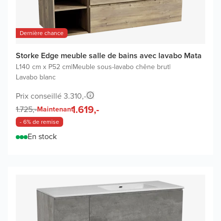
Dernière chance
Storke Edge meuble salle de bains avec lavabo Mata
L140 cm x P52 cm
|
Meuble sous-lavabo chêne brut
|
Lavabo blanc
Prix conseillé 3.310,-
1.619,-
1.725,-
Maintenant
- 6% de remise
En stock