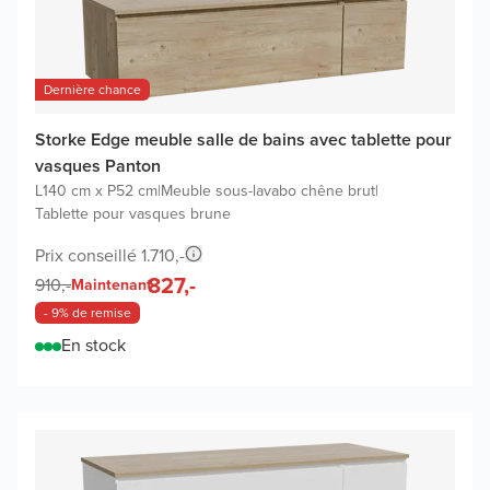
Dernière chance
Storke Edge meuble salle de bains avec tablette pour
vasques Panton
L140 cm x P52 cm
|
Meuble sous-lavabo chêne brut
|
Tablette pour vasques brune
Prix conseillé 1.710,-
827,-
910,-
Maintenant
- 9% de remise
En stock