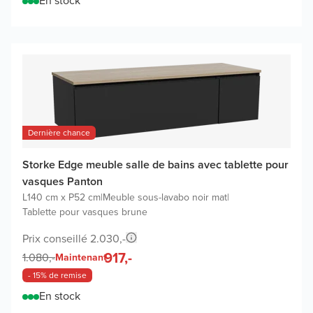
En stock
Dernière chance
Storke Edge meuble salle de bains avec tablette pour
vasques Panton
L140 cm x P52 cm
|
Meuble sous-lavabo noir mat
|
Tablette pour vasques brune
Prix conseillé 2.030,-
917,-
1.080,-
Maintenant
- 15% de remise
En stock