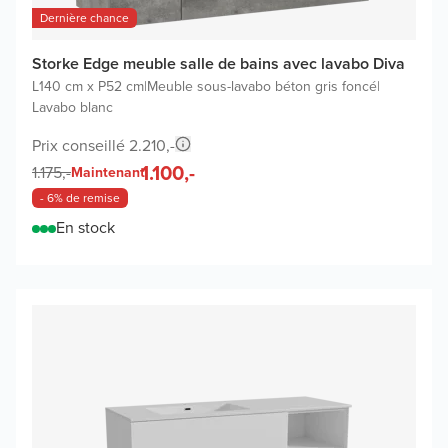
Dernière chance
Storke Edge meuble salle de bains avec lavabo Diva
L140 cm x P52 cm
|
Meuble sous-lavabo béton gris foncé
|
Lavabo blanc
Prix conseillé 2.210,-
1.100,-
1.175,-
Maintenant
- 6% de remise
En stock