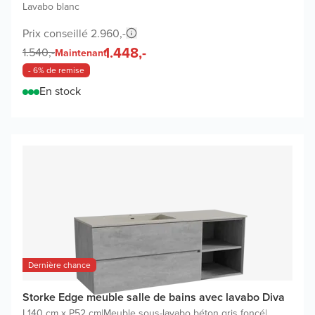
Lavabo blanc
Prix conseillé 2.960,-
1.448,-
1.540,-
Maintenant
- 6% de remise
En stock
Dernière chance
Storke Edge meuble salle de bains avec lavabo Diva
L140 cm x P52 cm
|
Meuble sous-lavabo béton gris foncé
|