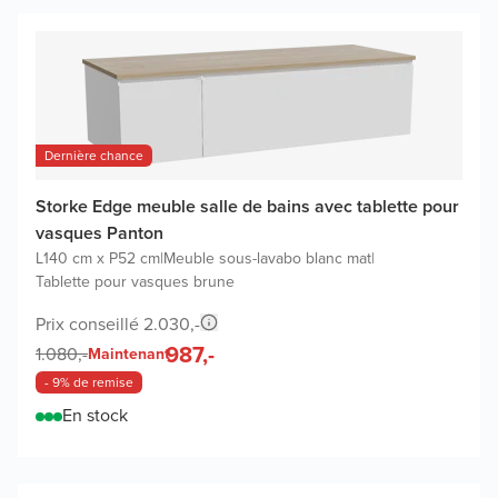
Dernière chance
Storke Edge meuble salle de bains avec tablette pour
vasques Panton
L140 cm x P52 cm
|
Meuble sous-lavabo blanc mat
|
Tablette pour vasques brune
Prix conseillé 2.030,-
987,-
1.080,-
Maintenant
- 9% de remise
En stock