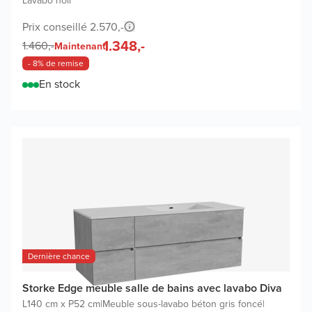
Lavabo noir
Prix conseillé 2.570,-
1.348,-
1.460,-
Maintenant
- 8% de remise
En stock
Dernière chance
Storke Edge meuble salle de bains avec lavabo Diva
L140 cm x P52 cm
|
Meuble sous-lavabo béton gris foncé
|