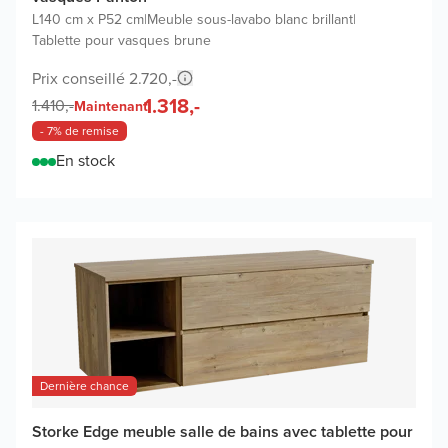
L140 cm x P52 cm
|
Meuble sous-lavabo blanc brillant
|
Tablette pour vasques brune
Prix conseillé 2.720,-
1.318,-
1.410,-
Maintenant
- 7% de remise
En stock
Dernière chance
Storke Edge meuble salle de bains avec tablette pour