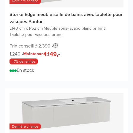
Dernière chance
Storke Edge meuble salle de bains avec tablette pour
vasques Panton
L140 cm x P52 cm
|
Meuble sous-lavabo blanc brillant
|
Tablette pour vasques brune
Prix conseillé 2.390,-
1.149,-
1.240,-
Maintenant
- 7% de remise
En stock
Dernière chance