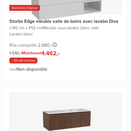
Dernière chance
Storke Edge meuble salle de bains avec lavabo Diva
L140 cm x P52 cm
|
Meuble sous-lavabo blanc mat
|
Lavabo blanc
Prix conseillé 2.880,-
1.462,-
1.510,-
Maintenant
- 3% de remise
Non disponible