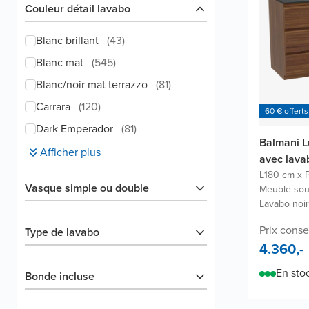
Couleur détail lavabo
Blanc brillant
(
43
)
Blanc mat
(
545
)
Blanc/noir mat terrazzo
(
81
)
Carrara
(
120
)
60 € offerts
Dark Emperador
(
81
)
Balmani L
Afficher plus
avec lava
L180 cm x 
Vasque simple ou double
Meuble sou
Lavabo noir
Prix conse
Type de lavabo
4.360,-
En sto
Bonde incluse