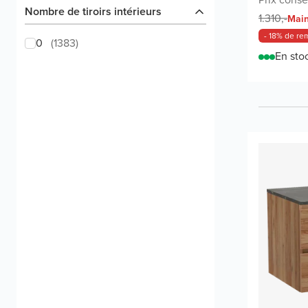
Nombre de tiroirs intérieurs
1.310,-
Main
- 18% de re
0
(
1383
)
En sto