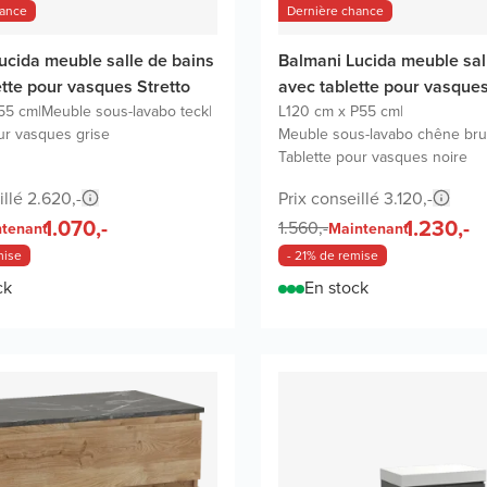
hance
Dernière chance
ucida meuble salle de bains
Balmani Lucida meuble sal
ette pour vasques Stretto
avec tablette pour vasque
55 cm
|
Meuble sous-lavabo teck
|
L120 cm x P55 cm
|
ur vasques grise
Meuble sous-lavabo chêne bru
Tablette pour vasques noire
illé 2.620,-
Prix conseillé 3.120,-
1.070,-
1.230,-
1.560,-
tenant
Maintenant
mise
- 21% de remise
ck
En stock