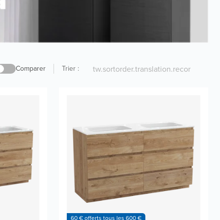
Comparer
Trier
:
60 € offerts tous les 600 €