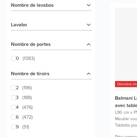
Nombre de lavabos
Lavabo
Nombre de portes
0
(
1383
)
Nombre de tiroirs
Dernière c
2
(
196
)
3
(
188
)
Balmani L
avec tabl
4
(
476
)
L90 cm x P
6
(
472
)
Meuble sou
Tablette po
9
(
51
)
Prix conse