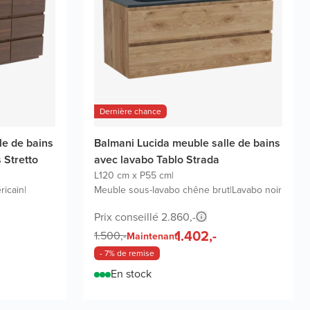
Dernière chance
le de bains
Balmani Lucida meuble salle de bains
 Stretto
avec lavabo Tablo Strada
L120 cm x P55 cm
|
ricain
|
Meuble sous-lavabo chêne brut
|
Lavabo noir
Prix conseillé 2.860,-
1.402,-
1.500,-
Maintenant
- 7% de remise
En stock