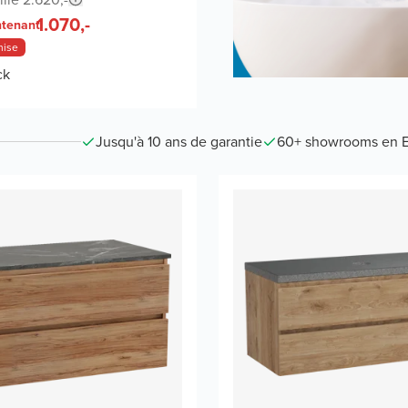
1.070,-
tenant
mise
ck
Jusqu'à 10 ans de garantie
60+ showrooms en 