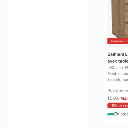
Dernière c
Balmani L
avec tabl
L90 cm x P
Meuble sou
Tablette po
Prix consei
1.560,-
Mai
- 15% de re
En sto