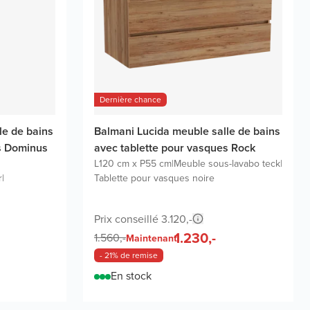
Dernière chance
le de bains
Balmani Lucida meuble salle de bains
s Dominus
avec tablette pour vasques Rock
L120 cm x P55 cm
|
Meuble sous-lavabo teck
|
r
|
Tablette pour vasques noire
Prix conseillé 3.120,-
1.230,-
1.560,-
Maintenant
- 21% de remise
En stock