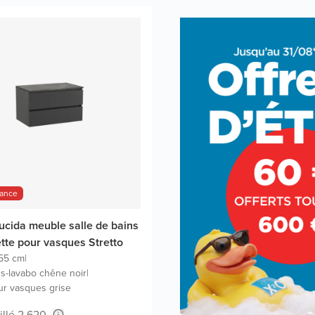
hance
ucida meuble salle de bains
ette pour vasques Stretto
55 cm
|
s-lavabo chêne noir
|
ur vasques grise
illé 2.620,-