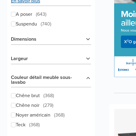
En savoir plus
A poser
(
643
)
Suspendu
(
740
)
Dimensions
Largeur
Couleur détail meuble sous-
lavabo
Chêne brut
(
368
)
Chêne noir
(
279
)
Noyer américain
(
368
)
Teck
(
368
)