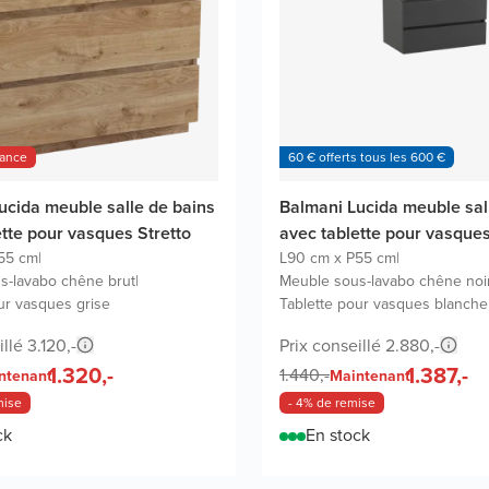
hance
60 € offerts tous les 600 €
ucida meuble salle de bains
Balmani Lucida meuble sal
ette pour vasques Stretto
avec tablette pour vasque
55 cm
|
L90 cm x P55 cm
|
s-lavabo chêne brut
|
Meuble sous-lavabo chêne noi
ur vasques grise
Tablette pour vasques blanche
llé 3.120,-
Prix conseillé 2.880,-
1.320,-
1.387,-
1.440,-
ntenant
Maintenant
mise
- 4% de remise
ck
En stock