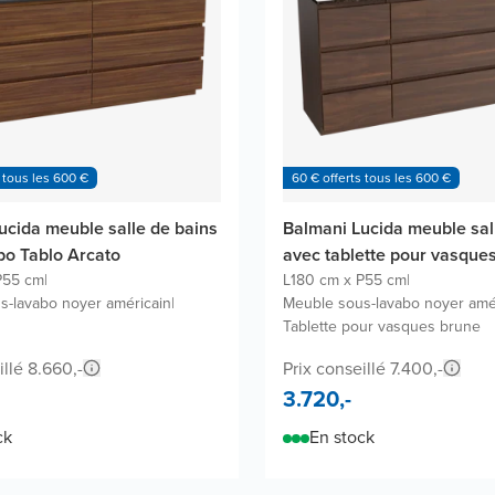
 tous les 600 €
60 € offerts tous les 600 €
ucida meuble salle de bains
Balmani Lucida meuble sal
bo Tablo Arcato
avec tablette pour vasques
P55 cm
|
L180 cm x P55 cm
|
s-lavabo noyer américain
|
Meuble sous-lavabo noyer amé
Tablette pour vasques brune
illé 8.660,-
Prix conseillé 7.400,-
3.720,-
ck
En stock