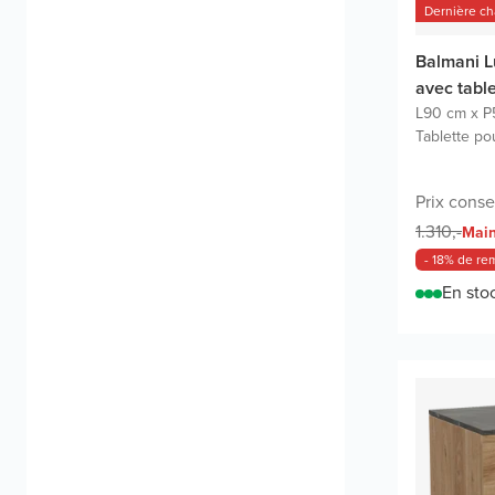
Dernière c
Balmani L
avec tabl
L90 cm x P
Tablette po
Prix conse
1.310,-
Main
- 18% de re
En sto