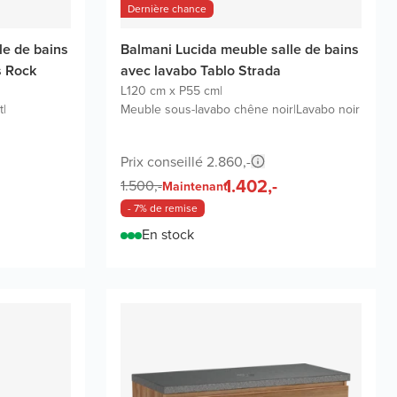
Dernière chance
le de bains
Balmani Lucida meuble salle de bains
s Rock
avec lavabo Tablo Strada
L120 cm x P55 cm
|
t
|
Meuble sous-lavabo chêne noir
|
Lavabo noir
Prix conseillé 2.860,-
1.402,-
1.500,-
Maintenant
- 7% de remise
En stock