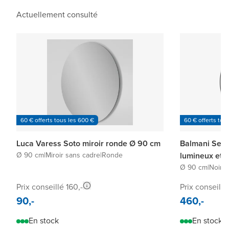
Actuellement consulté
60 € offerts tous les 600 €
60 € offerts tou
Luca Varess Soto miroir ronde Ø 90 cm
Balmani Secre
Ø 90 cm
|
Miroir sans cadre
|
Ronde
lumineux et 
Ø 90 cm
|
Noir
|
R
Prix conseillé 160,-
Prix conseillé
90,-
460,-
En stock
En stock