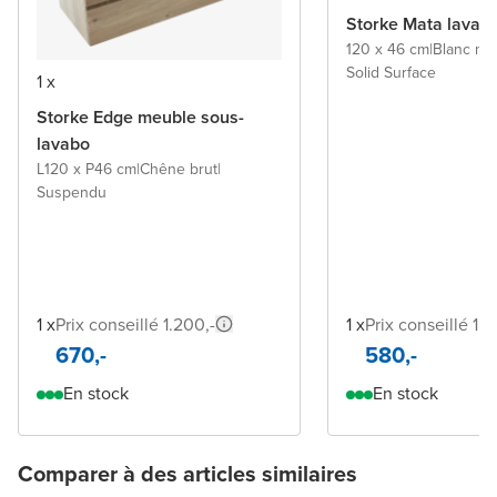
Storke Mata lavab
120 x 46 cm
|
Blanc ma
Solid Surface
1 x
Storke Edge meuble sous-
lavabo
L120 x P46 cm
|
Chêne brut
|
Suspendu
1 x
Prix conseillé 1.200,-
1 x
Prix conseillé 1.1
670,-
580,-
En stock
En stock
Comparer à des articles similaires